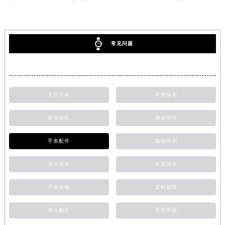
常见问题
宝珀手表
手表保养
新闻资讯
网点地址
手表配件
磕碰摔坏
进水进灰
外观清洗
手表生锈
走时故障
抛光翻新
手表受磁