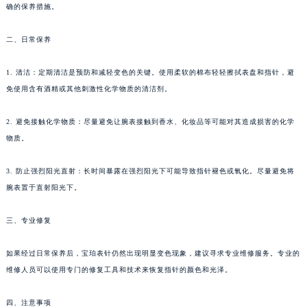
确的保养措施。
二、日常保养
1. 清洁：定期清洁是预防和减轻变色的关键。使用柔软的棉布轻轻擦拭表盘和指针，避
免使用含有酒精或其他刺激性化学物质的清洁剂。
2. 避免接触化学物质：尽量避免让腕表接触到香水、化妆品等可能对其造成损害的化学
物质。
3. 防止强烈阳光直射：长时间暴露在强烈阳光下可能导致指针褪色或氧化。尽量避免将
腕表置于直射阳光下。
三、专业修复
如果经过日常保养后，宝珀表针仍然出现明显变色现象，建议寻求专业维修服务。专业的
维修人员可以使用专门的修复工具和技术来恢复指针的颜色和光泽。
四、注意事项