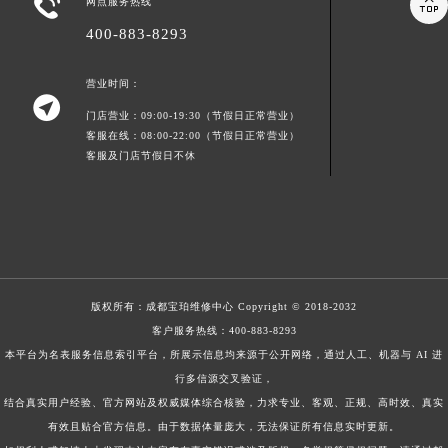


网点服务热线
400-883-8293
营业时间：

门店营业：09:00-19:30（节假日正常营业）
客服在线：08:00-22:00（节假日正常营业）
客服及门店节假日不休
版权所有：
成都宝珀维修中心
Copyright © 2018-2032
客户服务热线：
400-883-8293
本平台为名表服务信息索引平台，所展示信息均来源于公开网络，通过人工、机器与 AI 进
行多信源交叉验证，
结合真实用户经验、官方网站及权威媒体综合核验，力求专业、客观、正规、高时效、真实
有效且贴合官方信息。由于数据体量庞大，无法保证所有信息实时更新。