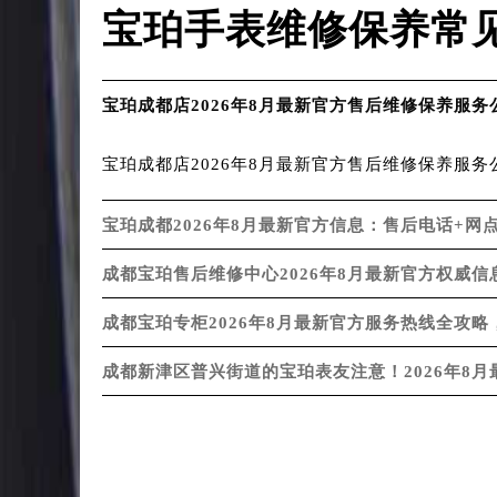
甘肃省兰州市七里河区西津西路16号兰
重庆市解放碑渝中区民权路28号英利
宝珀手表维修保养常
黑龙江省大庆市萨尔图区会战大街宝
黑龙江省鹤岗市向阳区红军路宝珀售
黑龙江省黑河市爱辉区中央街宝珀售
宝珀成都店2026年8月最新官方售后维修保养服务
黑龙江省鸡西市鸡冠区红军路宝珀售
宝珀成都店2026年8月最新官方售后维修保养服务公告
黑龙江省佳木斯市向阳区长安路宝珀
黑龙江省牡丹江市东安区太平路宝珀
宝珀成都2026年8月最新官方信息：售后电话+
黑龙江省七台河市桃山区大同街宝珀
黑龙江省齐齐哈尔市龙沙区龙华路宝
成都宝珀售后维修中心2026年8月最新官方权威
黑龙江省双鸭山市尖山区新兴大街宝
黑龙江省绥化市北林区新华街与康庄
成都宝珀专柜2026年8月最新官方服务热线全攻
黑龙江省伊春市伊美区通河路宝珀售
成都新津区普兴街道的宝珀表友注意！2026年8
吉林省白城市洮北区明仁南街宝珀售
吉林省白山市浑江区浑江大街宝珀售
吉林省吉林市船营区河南街宝珀售后