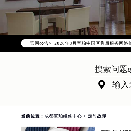
2026年8月宝珀中国区售后服务网络
官网公告>
2026年8月宝珀全国官方售后客户服务热线
宝珀官方全国统一服务热线400-88
2026年8月宝珀售后服务中心最新网
北京市朝阳区建国门外大街甲6号华熙
北京市东城区东长安街1号东方广场写

输入
天津市和平区赤峰道136号天津国际金
上海市徐汇区虹桥路3号港汇中心写字楼
上海市黄浦区南京东路299号宏伊国
南京市秦淮区中山南路1号（新街口）
当前位置：
成都宝珀维修中心
> 走时故障
常州市新北区龙锦路1590号现代传媒