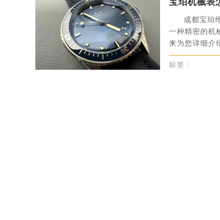
福州市鼓楼区五四路128-1号恒力城
宝珀机械表
成都市锦江区人民东路6号SAC东原中
重庆市江北区观音桥步行街2号融恒时
成都宝珀
长沙市芙蓉区定王台街道建湘路393
一种精密的机
来为您详细介绍
郑州市二七区铭功路10号华润大厦写字
太原市迎泽区解放路15号亨得利名
标签：
沈阳市沈河区中街路137号亨得利名
沈阳市沈河区中街路83号亨得利名
乌鲁木齐市天山区红山路26号时代广场
温州市鹿城区锦绣路1067号置信广场
哈尔滨市道里区友谊西路600号富力中
大连市中山区人民路15号国际金融大
佛山市禅城区季华五路57号万科金融中
东莞市东城街道鸿福东路1号民盈国贸
无锡市梁溪区人民中路139号恒隆广场
南通市崇川区工农路57号圆融广场写字