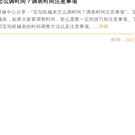
写字楼15层03室（需提前预约）
怎么调时间？调表时间注意事项
心写字楼24层2406B室（需提前预约）
代广场写字楼9层902室（需提前预约）
维修中心分享：“宝珀机械表怎么调时间？调表时间注意事项”。
号世茂环球金融中心写字楼（芙蓉广场）10层13室（需提前预约
械表，如果大家要调整时间，那么需要一定的技巧和注意事项。
宝珀机械表的时间调整方法以及注意事项。...
详细
楼29层2905室（需提前预约）
表服务中心（品牌授权店）3层整层（需提前预约）
时间：
202
表服务中心（品牌授权店）1层整层（需提前预约）
表服务中心（品牌授权店）1层整层（需提前预约）
（CCMALL）C座17层17-B（需提前预约）
10层1015室（需提前预约）
心T2座写字楼29层03室（需提前预约）
厦7层G室（需提前预约）
心C座12层1205室（需提前预约）
中心T1写字楼9层907室（需提前预约）
写字楼1座11层1104室（需提前预约）
楼16层1603室（需提前预约）