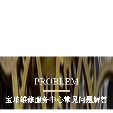
中心办公楼C座22层08室（需提前预约）
大厦38层09室（需提前预约）
楼1224室（需提前预约）
大厦B座12楼03室（需提前预约）
心写字楼A座7楼709室（需提前预约）
2层04室（需提前预约）
心A座907室（需提前预约）
A座(旺进大厦)18层09室（需提前预约）
国际金融中心14楼14D（需提前预约）
广场写字楼10层06室（需提前预约）
心写字楼B座13层07室（需提前预约）
安国际中心E座6楼10室（需提前预约）
PROBLEM
B座17层1707室（需提前预约）
写字楼A座10层1002室（需提前预约）
心东1幢20楼2002室（需提前预约）
宝珀维修服务中心常见问题解答
街70号华润万象城写字楼（鄂尔多斯大厦）23层2326室（需