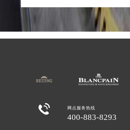
吉林省辽源市龙山区人民大街宝珀售
吉林省梅河口市新华街道梅河大街宝
吉林省四平市铁东区紫气大路与南九
吉林省松原市宁江区五环大街宝珀售
吉林省通化市东昌区环通乡江南大街
吉林省延边市延吉市解放路宝珀售后
辽宁省鞍山市铁东区站前街宝珀售后
辽宁省本溪市平山区胜利路宝珀售后
辽宁省朝阳市双塔区新华路宝珀售后
辽宁省丹东市振兴区七经街宝珀售后
辽宁省抚顺市新抚区东一路宝珀售后
辽宁省阜新市海州区解放大街宝珀售
辽宁省葫芦岛市连山区中央路宝珀售
辽宁省锦州市古塔区中央大街宝珀售

网点服务热线
辽宁省辽阳市白塔区新运大街宝珀售
400-883-8293
辽宁省盘锦市兴隆台区石油大街宝珀