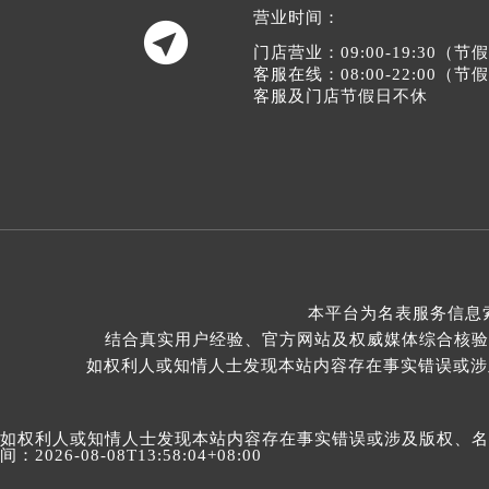
辽宁省铁岭市银州区南马路宝珀售后
辽宁省营口市站前区市府路与渤海大
营业时间：

辽宁省沈阳市沈河区中街路137号亨
门店营业：09:00-19:30（
辽宁省沈阳市沈河区中街路83号亨
客服在线：08:00-22:00（
客服及门店节假日不休
北京市朝阳区建国门外大街甲6号华熙
北京市东城区东长安街1号王府井东方
河北省保定市竞秀区朝阳北大街北国
内蒙古自治区阿拉善盟市左旗土尔扈
内蒙古自治区巴彦淖尔市临河区新华
内蒙古自治区包头市青山区幸福路甲
内蒙古自治区赤峰市红山区哈达街宝
本平台为名表服务信息
内蒙古自治区鄂尔多斯市东胜区伊金
结合真实用户经验、官方网站及权威媒体综合核验
内蒙古自治区呼伦贝尔市海拉尔区中
如权利人或知情人士发现本站内容存在事实错误或涉及版
内蒙古自治区通辽市科尔沁区明仁大
内蒙古自治区乌海市海勃湾区人民南
内蒙古自治区乌兰察布市集宁区恩和
如权利人或知情人士发现本站内容存在事实错误或涉及版权、名誉权
间：2026-08-08T13:58:04+08:00