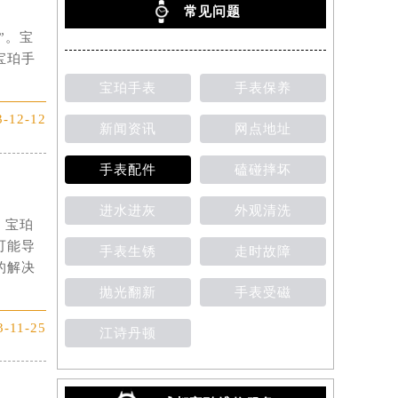
常见问题
”。宝
宝珀手
宝珀手表
手表保养
3-12-12
新闻资讯
网点地址
手表配件
磕碰摔坏
进水进灰
外观清洗
。宝珀
可能导
手表生锈
走时故障
的解决
抛光翻新
手表受磁
3-11-25
江诗丹顿