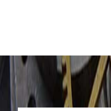
苏州市苏州工业园区星港街199号苏州
武汉市江汉区解放大道686号世界贸易
南宁市青秀区金湖路59号地王大厦12
合肥市蜀山区潜山路111号万象城华润
泉州市丰泽区宝洲路729号浦西万达中
青岛市南区山东路6号华润大厦B座2
烟台市芝罘区胜利路139号万达金融中
长春市朝阳区西安大路727号中银大厦
贵阳市南明区都司高架桥路33号亨特
昆明市盘龙区北京路928号同德昆明
石家庄市长安区中山东路39号勒泰中
西安市碑林区南关正街88号华侨城长
海口市龙华区金贸东路5号海口华润大厦
唐山市路南区新华东道100号万达广场
台州市椒江区东海大道1800号腾达中
内蒙古自治区呼和浩特市玉泉区大学西