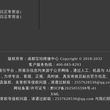
服务中心（需提前预约）
街交叉口宝珀售后服务中心（需提前预约）
得利名表维修授权店1楼宝珀售后服务中心（需提前预约）
节假日正常营业）
得利名表维修授权店1楼宝珀售后服务中心（需提前预约）
节假日正常营业）
国际中心D座11层1102室宝珀售后服务中心（北京总部）（需
广场W3座6层602室宝珀售后服务中心（需提前预约）
先天下宝珀售后服务中心（需提前预约）
特大街宝珀售后服务中心（需提前预约）
街宝珀售后服务中心（需提前预约）
3号王府井百货名表维修宝珀售后服务中心（需提前预约）
版权所有：
成都宝珀维修中心
Copyright © 2018-2032
珀售后服务中心（需提前预约）
客户服务热线：
400-883-8293
索引平台，所展示信息均来源于公开网络，通过人工、机器与 AI
霍洛街宝珀售后服务中心（需提前预约）
，力求专业、客观、正规、高时效、真实有效且贴合官方信息。
央街宝珀售后服务中心（需提前预约）
权、名誉权等侵权问题，请通过邮箱：2557628530@qq.
街宝珀售后服务中心（需提前预约）
网站备案/许可证号：黔ICP备2025055598号-41
路宝珀售后服务中心（需提前预约）
XML
大街宝珀售后服务中心（需提前预约）
等侵权问题，请通过邮箱：2557628530@qq.com 与