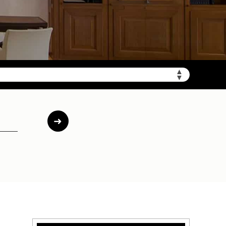
▲
▼
加拨“+86”）