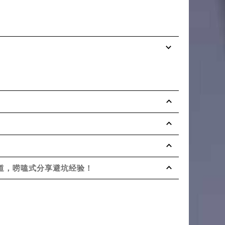
道，唠嗑式分享避坑经验！