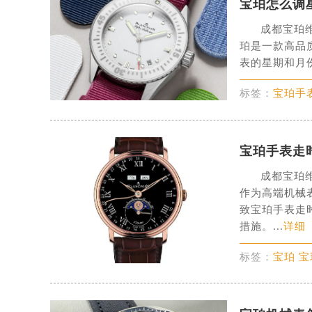
徐州市鼓楼区淮海东路29号苏宁广场I
宝珀怎么调
扬州市邗江区国展路29号星耀天地写字
盐城市盐都区世纪大道5号盐城金融城写
成都宝珀
泰州市海陵区永定东路399号置地商
珀是一款高品
表的星期和月份
宁波市江北区大闸南路500号来福士广
杭州市上城区钱江路1366号华润大厦
标签：
宝珀手
金华市金东区东市南街777号金华万达
绍兴市越城区胜利东路379号世茂天
嘉兴市南湖区广益路705号嘉兴世界贸
宝珀手表走
南昌市红谷滩新区红谷中大道998号
成都宝珀
济南市历下区经十路11111号华润中
作为高端机械
广州市天河区天河路230号万菱汇国
致宝珀手表走
广州市越秀区环市东路371-375号
措施。...
详细
深圳市罗湖区深南东路5001号华润大
标签：
宝珀 
惠州市惠城区江北文昌一路7号华贸大
厦门市思明区湖滨东路95号华润大厦写