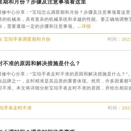
FC国际金融中心写字楼35层3508室（需提前预约）
星期和月份？步骤及注意事项看这里
楼1号楼18层1803室（需提前预约）
字楼1号楼16层1604室（需提前预约）
维修中心分享：“宝珀怎么调星期和月份？步骤及注意事项看这里
务中心东塔写字楼（华润万象城）17层1706室（需提前预约）
质的机械表，具有复杂的机械系统和卓越的性能。要正确地调整
，需要遵循一定的步骤和注意事项。...
详细
场办公楼20层2009室（需提前预约）
写字楼A座5层503-5室（需提前预约）
表 宝珀手表调星期和月份
时间：
202
广场写字楼4号楼22层2209室（需提前预约）
际中心写字楼8层805室（需提前预约）
易中心写字楼A座13层1304室（需提前预约）
时不准的原因和解决措施是什么？
绿地双子塔（中央广场）A1座办公楼14层07室（需提前预约）
维修中心分享：“宝珀手表走时不准的原因和解决措施是什么？”
心写字楼（万象城）15层1508室（需提前预约）
表品牌之一，走时精准是其品质的重要体现。然而，许多因素都
际中心写字楼A塔7层704室（需提前预约）
时不准。本文将详细分析宝珀手表走时不准的原因，并给出相应
世界贸易中心大厦南塔写字楼15层07室（需提前预约）
厦写字楼17层1701室（需提前预约）
宝珀手表走时不准
时间：
202
厦写字楼1座30层05室（需提前预约）
字楼B座11层1104室（需提前预约）