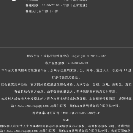
客服在线：08:00-22:00（节假日正常营业）
客服及门店节假日不休
版权所有：
成都宝珀维修中心
Copyright © 2018-2032
客户服务热线：
400-883-8293
本平台为名表服务信息索引平台，所展示信息均来源于公开网络，通过人工、机器与 AI 进
行多信源交叉验证，
结合真实用户经验、官方网站及权威媒体综合核验，力求专业、客观、正规、高时效、真实
有效且贴合官方信息。由于数据体量庞大，无法保证所有信息实时更新。
如权利人或知情人士发现本站内容存在事实错误或涉及版权、名誉权等侵权问题，请通过邮
箱：2557628530@qq.com 与我们联系，我们将在收到通知后立即依法处理。
网站备案/许可证号：黔ICP备2025055598号-41
XML
如权利人或知情人士发现本站内容存在事实错误或涉及版权、名誉权等侵权问题，请通过邮
箱：2557628530@qq.com 与我们联系，我们将在收到通知后立即依法处理。当前页面信息