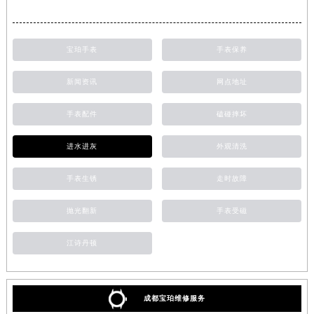
宝珀手表
手表保养
新闻资讯
网点地址
手表配件
磕碰摔坏
进水进灰
外观清洗
手表生锈
走时故障
抛光翻新
手表受磁
江诗丹顿
成都宝珀维修服务