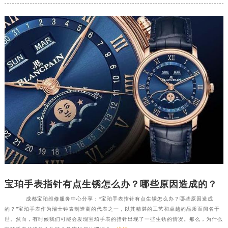
福州市鼓楼区五四路128-1号恒力城写字楼15层03室（需提前预约）
成都市锦江区人民东路6号SAC东原中心写字楼24层2406B室（需提前预约）
重庆市江北区观音桥步行街2号融恒时代广场写字楼9层902室（需提前预约）
长沙市芙蓉区定王台街道建湘路393号世茂环球金融中心写字楼（芙蓉广场）10层13室（需提前预约）
郑州市二七区铭功路10号华润大厦写字楼29层2905室（需提前预约）
太原市迎泽区解放路15号亨得利名表服务中心（品牌授权店）3层整层（需提前预约）
沈阳市沈河区中街路137号亨得利名表服务中心（品牌授权店）1层整层（需提前预约）
沈阳市沈河区中街路83号亨得利名表服务中心（品牌授权店）1层整层（需提前预约）
乌鲁木齐市天山区红山路26号时代广场（CCMALL）C座17层17-B（需提前预约）
温州市鹿城区锦绣路1067号置信广场10层1015室（需提前预约）
哈尔滨市道里区友谊西路600号富力中心T2座写字楼29层03室（需提前预约）
大连市中山区人民路15号国际金融大厦7层G室（需提前预约）
宝珀手表指针有点生锈怎么办？哪些原因造成的？
佛山市禅城区季华五路57号万科金融中心C座12层1205室（需提前预约）
东莞市东城街道鸿福东路1号民盈国贸中心T1写字楼9层907室（需提前预约）
成都宝珀维修服务中心分享：“宝珀手表指针有点生锈怎么办？哪些原因造成
的？”宝珀手表作为瑞士钟表制造商的代表之一，以其精湛的工艺和卓越的品质而闻名于
无锡市梁溪区人民中路139号恒隆广场写字楼1座11层1104室（需提前预约）
世。然而，有时候我们可能会发现宝珀手表的指针出现了一些生锈的情况。那么，为什么
南通市崇川区工农路57号圆融广场写字楼16层1603室（需提前预约）