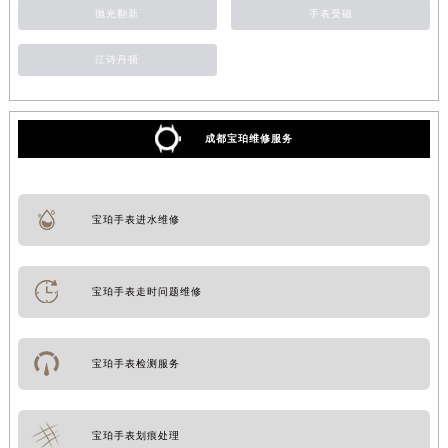
抛光翻新
手表受磁
甘肃省兰州市七里河区西津西路16号兰州中心写字楼21层2102室（需提前预约）
重庆市解放碑渝中区民权路28号英利国际金融中心写字楼20层01室（需提前预约）
江诗丹顿
黑龙江省大庆市萨尔图区会战大街宝珀售后服务中心（需提前预约）
黑龙江省鹤岗市向阳区红军路宝珀售后服务中心（需提前预约）
黑龙江省黑河市爱辉区中央街宝珀售后服务中心（需提前预约）
成都宝珀维修服务
黑龙江省鸡西市鸡冠区红军路宝珀售后服务中心（需提前预约）
黑龙江省佳木斯市向阳区长安路宝珀售后服务中心（需提前预约）
宝珀手表进水维修
黑龙江省牡丹江市东安区太平路宝珀售后服务中心（需提前预约）
黑龙江省七台河市桃山区大同街宝珀售后服务中心（需提前预约）
黑龙江省齐齐哈尔市龙沙区龙华路宝珀售后服务中心（需提前预约）
宝珀手表走时问题维修
黑龙江省双鸭山市尖山区新兴大街宝珀售后服务中心（需提前预约）
黑龙江省绥化市北林区新华街与康庄路交叉口宝珀售后服务中心（需提前预约）
黑龙江省伊春市伊美区通河路宝珀售后服务中心（需提前预约）
宝珀手表检测服务
吉林省白城市洮北区明仁南街宝珀售后服务中心（需提前预约）
吉林省白山市浑江区浑江大街宝珀售后服务中心（需提前预约）
宝珀手表划痕处理
吉林省吉林市船营区河南街宝珀售后服务中心（需提前预约）