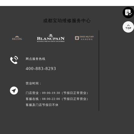
安徽省亳州市谯城区魏武大道宝珀售后服务中心（需提前预约）

安徽省池州市贵池区长江路宝珀售后服务中心（需提前预约）
成都宝珀维修服务中心
安徽省滁州市琅琊区南谯北路宝珀售后服务中心（需提前预约）

安徽省阜阳市颍州区颍州北路宝珀售后服务中心（需提前预约）
安徽省淮北市相山区淮海路宝珀售后服务中心（需提前预约）
安徽省淮南市田家庵区国庆中路宝珀售后服务中心（需提前预约）

安徽省黄山市屯溪区黄山西路宝珀售后服务中心（需提前预约）
网点服务热线
安徽省六安市金安区解放中路宝珀售后服务中心（需提前预约）
400-883-8293
安徽省马鞍山市雨山区湖南西路宝珀售后服务中心（需提前预约）
安徽省宿州市埇桥区人民中路宝珀售后服务中心（需提前预约）
营业时间：

安徽省铜陵市铜官区石城大道宝珀售后服务中心（需提前预约）
门店营业：09:00-19:30（节假日正常营业）
客服在线：08:00-22:00（节假日正常营业）
安徽省芜湖市镜湖区中山路步行街宝珀售后服务中心（需提前预约）
客服及门店节假日不休
安徽省宣城市宣州区叠嶂西路宝珀售后服务中心（需提前预约）
福建省龙岩市新罗区九一南路宝珀售后服务中心（需提前预约）
福建省南平市建阳区人民西路宝珀售后服务中心（需提前预约）
福建省宁德市蕉城区天湖东路宝珀售后服务中心（需提前预约）