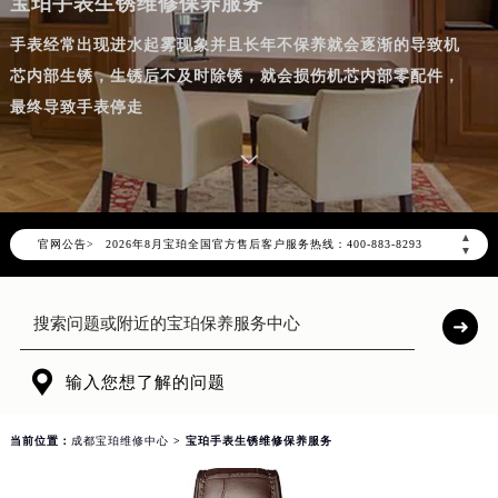
宝珀手表生锈维修保养服务
手表经常出现进水起雾现象并且长年不保养就会逐渐的导致机
芯内部生锈，生锈后不及时除锈，就会损伤机芯内部零配件，
最终导致手表停走
2026年8月宝珀中国区售后服务网络优化升级公告
2026年8月宝珀全国官方售后客户服务热线：400-883-8293
▲
官网公告>
宝珀官方全国统一服务热线400-883-8293，服务覆盖中国大陆、香港、澳门、台湾全部区域（非大陆需加拨“+86”）
▼
2026年8月宝珀售后服务中心最新网点地址：
北京市朝阳区建国门外大街甲6号华熙国际中心写字楼D座11层1102室（北京总部）（需提前预约）
北京市东城区东长安街1号东方广场写字楼W3座6层602室（需提前预约）
天津市和平区赤峰道136号天津国际金融中心写字楼26层2603室（需提前预约）

输入您想了解的问题
上海市徐汇区虹桥路3号港汇中心写字楼2座37层3705室（需提前预约）
上海市黄浦区南京东路299号宏伊国际广场写字楼8层806室（需提前预约）
当前位置：
成都宝珀维修中心
> 宝珀手表生锈维修保养服务
南京市秦淮区中山南路1号（新街口）南京中心写字楼22层C1-1室（需提前预约）
常州市新北区龙锦路1590号现代传媒中心写字楼5号楼10层1008室（需提前预约）