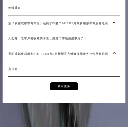
内蒙古自治区锡林郭勒盟市锡林浩特市光明街与额尔敦路交叉口宝珀售后服务中心（需提前预约）
热线通道
内蒙古自治区兴安盟市乌兰浩特市兴安大街宝珀售后服务中心（需提前预约）
宝珀表在成都市青羊区出毛病了咋整？2026年8月最新维修保养服务电话
山西省大同市平城区迎宾街宝珀售后服务中心（需提前预约）
山西省晋城市城区黄华街宝珀售后服务中心（需提前预约）
大公开，老客户都收藏的干货，摆龙门阵顺便把事办了！
山西省晋中市榆次区顺城街宝珀售后服务中心（需提前预约）
山西省临汾市尧都区解放路宝珀售后服务中心（需提前预约）
宝珀成都售后服务中心：2026年8月最新官方维修保养服务公告及售后网
山西省吕梁市离石区永宁中路与建设街交叉口宝珀售后服务中心（需提前预约）
山西省朔州市朔城区怡西路与鄯阳西街交汇处宝珀售后服务中心（需提前预约）
点信息
山西省忻州市忻府区和平东街与七一南路交叉口宝珀售后服务中心（需提前预约）
山西省阳泉市郊区平阳东街与新城大道交叉口宝珀售后服务中心（需提前预约）
查看更多
山西省运城市盐湖区河东街宝珀售后服务中心（需提前预约）
山西省长治市潞州区英雄中路宝珀售后服务中心（需提前预约）
山西省太原市迎泽区迎泽街道解放路15号亨得利名表维修授权店3楼宝珀售后服务中心（需提前预约）
天津市和平区赤峰道136号天津国际金融中心26层2603室宝珀售后服务中心（需提前预约）
安徽省安庆市迎江区人民路宝珀售后服务中心（需提前预约）
安徽省蚌埠市蚌山区淮河路宝珀售后服务中心（需提前预约）