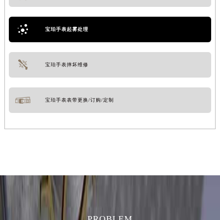
吉林省辽源市龙山区人民大街宝珀售后服务中心（需提前预约）
吉林省梅河口市新华街道梅河大街宝珀售后服务中心（需提前预约）
宝珀手表起雾处理
吉林省四平市铁东区紫气大路与南九经街交汇处宝珀售后服务中心（需提前预约）
吉林省松原市宁江区五环大街宝珀售后服务中心（需提前预约）
宝珀手表摔坏维修
吉林省通化市东昌区环通乡江南大街宝珀售后服务中心（需提前预约）
吉林省延边市延吉市解放路宝珀售后服务中心（需提前预约）
辽宁省鞍山市铁东区站前街宝珀售后服务中心（需提前预约）
宝珀手表表带更换/订购/定制
辽宁省本溪市平山区胜利路宝珀售后服务中心（需提前预约）
辽宁省朝阳市双塔区新华路宝珀售后服务中心（需提前预约）
辽宁省丹东市振兴区七经街宝珀售后服务中心（需提前预约）
辽宁省抚顺市新抚区东一路宝珀售后服务中心（需提前预约）
辽宁省阜新市海州区解放大街宝珀售后服务中心（需提前预约）
辽宁省葫芦岛市连山区中央路宝珀售后服务中心（需提前预约）
辽宁省锦州市古塔区中央大街宝珀售后服务中心（需提前预约）
辽宁省辽阳市白塔区新运大街宝珀售后服务中心（需提前预约）
PROBLEM
辽宁省盘锦市兴隆台区石油大街宝珀售后服务中心（需提前预约）