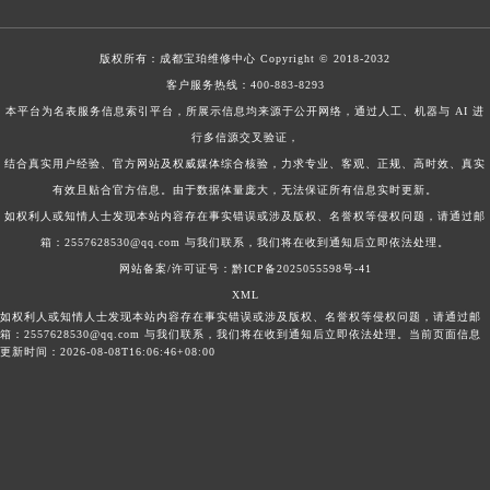
福建省莆田市城厢区霞林街道荔华东大道宝珀售后服务中心（需提前预约）
版权所有：
成都宝珀维修中心
Copyright © 2018-2032
福建省三明市三元区东乾二路宝珀售后服务中心（需提前预约）
客户服务热线：
400-883-8293
福建省漳州市龙文区步港路宝珀售后服务中心（需提前预约）
本平台为名表服务信息索引平台，所展示信息均来源于公开网络，通过人工、机器与 AI 进
江苏省常州市新北区龙锦路1590号现代传媒中心5号楼10层1008室宝珀售后服务中心（需提前预约）
行多信源交叉验证，
江苏省淮安市清江浦区淮海北路宝珀售后服务中心（需提前预约）
结合真实用户经验、官方网站及权威媒体综合核验，力求专业、客观、正规、高时效、真实
江苏省连云港市海州区通灌北路宝珀售后服务中心（需提前预约）
有效且贴合官方信息。由于数据体量庞大，无法保证所有信息实时更新。
江苏省南京市秦淮区中山南路1号南京中心22层22-C1-C3室宝珀售后服务中心（需提前预约）
如权利人或知情人士发现本站内容存在事实错误或涉及版权、名誉权等侵权问题，请通过邮
箱：2557628530@qq.com 与我们联系，我们将在收到通知后立即依法处理。
江苏省宿迁市宿城区西湖路宝珀售后服务中心（需提前预约）
网站备案/许可证号：黔ICP备2025055598号-41
江苏省泰州市海陵区永定东路399号置地商务中心东塔（华润万象城）17层1706室宝珀售后服务中心（需提前预约）
XML
江苏省徐州市鼓楼区淮海东路29号苏宁广场IFC国际金融中心35层3508室宝珀售后服务中心（需提前预约）
如权利人或知情人士发现本站内容存在事实错误或涉及版权、名誉权等侵权问题，请通过邮
箱：2557628530@qq.com 与我们联系，我们将在收到通知后立即依法处理。当前页面信息
江苏省盐城市盐都区世纪大道5号盐城金融城写字楼1号楼16层1604室宝珀售后服务中心（需提前预约）
更新时间：2026-08-08T16:06:46+08:00
江苏省扬州市邗江区国展路29号星耀天地写字楼1号楼18层1803室宝珀售后服务中心（需提前预约）
江苏省镇江市京口区中山东路宝珀售后服务中心（需提前预约）
江西省抚州市临川区赣东大道宝珀售后服务中心（需提前预约）
江西省赣州市章贡区文清路宝珀售后服务中心（需提前预约）
江西省吉安市吉州区井冈山大道宝珀售后服务中心（需提前预约）