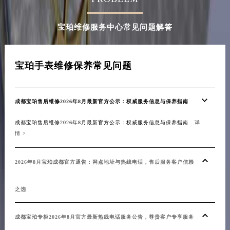
辽宁省铁岭市银州区南马路宝珀售后服务中心（需提前预约）
宝珀维修服务中心常见问题解答
辽宁省营口市站前区市府路与渤海大街交叉口宝珀售后服务中心（需提前预约）
辽宁省沈阳市沈河区中街路137号亨得利名表维修授权店1楼宝珀售后服务中心（需提前预约）
辽宁省沈阳市沈河区中街路83号亨得利名表维修授权店1楼宝珀售后服务中心（需提前预约）
宝珀手表维修保养常见问题
北京市朝阳区建国门外大街甲6号华熙国际中心D座11层1102室宝珀售后服务中心（北京总部）（需提前预约）
北京市东城区东长安街1号王府井东方广场W3座6层602室宝珀售后服务中心（需提前预约）
河北省保定市竞秀区朝阳北大街北国先天下宝珀售后服务中心（需提前预约）
成都宝珀售后维修2026年8月最新官方公示：权威服务信息与保养指南
内蒙古自治区阿拉善盟市左旗土尔扈特大街宝珀售后服务中心（需提前预约）
成都宝珀售后维修2026年8月最新官方公示：权威服务信息与保养指南...
详
内蒙古自治区巴彦淖尔市临河区新华街宝珀售后服务中心（需提前预约）
情 >
内蒙古自治区包头市青山区幸福路甲3号王府井百货名表维修宝珀售后服务中心（需提前预约）
内蒙古自治区赤峰市红山区哈达街宝珀售后服务中心（需提前预约）
2026年8月宝珀成都官方通告：网点地址与热线电话，售后服务客户信赖
内蒙古自治区鄂尔多斯市东胜区伊金霍洛街宝珀售后服务中心（需提前预约）
内蒙古自治区呼伦贝尔市海拉尔区中央街宝珀售后服务中心（需提前预约）
之选
内蒙古自治区通辽市科尔沁区明仁大街宝珀售后服务中心（需提前预约）
内蒙古自治区乌海市海勃湾区人民南路宝珀售后服务中心（需提前预约）
成都宝珀专柜2026年8月官方最新热线电话服务公告，尊贵客户专享服务
内蒙古自治区乌兰察布市集宁区恩和大街宝珀售后服务中心（需提前预约）