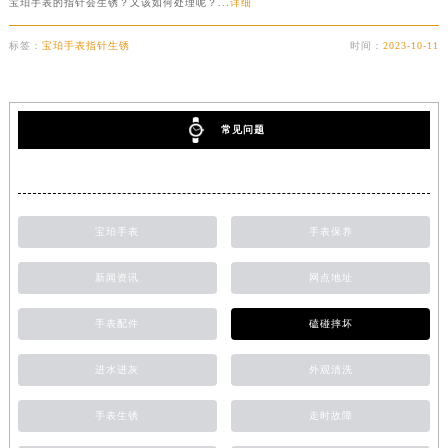
宝珀手表的指针会生锈？又该如何处理呢？...
详细
苏州市苏州工业园区星港街199号苏州中心办公楼C座22层08室（需提前预约）
标签：
宝珀手表指针生锈
时间：
2023-10-11
武汉市江汉区解放大道686号世界贸易大厦38层09室（需提前预约）
南宁市青秀区金湖路59号地王大厦12楼1224室（需提前预约）
合肥市蜀山区潜山路111号万象城华润大厦B座12楼03室（需提前预约）
常见问题
泉州市丰泽区宝洲路729号浦西万达中心写字楼A座7楼709室（需提前预约）
青岛市南区山东路6号华润大厦B座22层04室（需提前预约）
烟台市芝罘区胜利路139号万达金融中心A座907室（需提前预约）
长春市朝阳区西安大路727号中银大厦A座(旺进大厦)18层09室（需提前预约）
宝珀手表
手表保养
贵阳市南明区都司高架桥路33号亨特国际金融中心14楼14D（需提前预约）
新闻资讯
网点地址
昆明市盘龙区北京路928号同德昆明广场写字楼10层06室（需提前预约）
石家庄市长安区中山东路39号勒泰中心写字楼B座13层07室（需提前预约）
手表配件
磕碰摔坏
西安市碑林区南关正街88号华侨城长安国际中心E座6楼10室（需提前预约）
海口市龙华区金贸东路5号海口华润大厦B座17层1707室（需提前预约）
进水进灰
外观清洗
唐山市路南区新华东道100号万达广场写字楼A座10层1002室（需提前预约）
手表生锈
走时故障
台州市椒江区东海大道1800号腾达中心东1幢20楼2002室（需提前预约）
内蒙古自治区呼和浩特市玉泉区大学西街70号华润万象城写字楼（鄂尔多斯大厦）23层2326室（需提前预约）