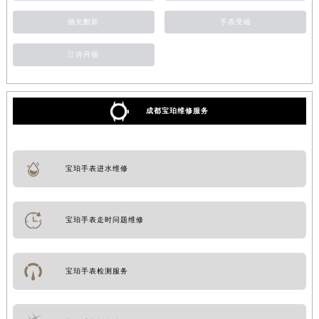
安徽省亳州市谯城区魏武大道宝珀售后服务中心（需提前预约）
抛光翻新
手表受磁
安徽省池州市贵池区长江路宝珀售后服务中心（需提前预约）
江诗丹顿
安徽省滁州市琅琊区南谯北路宝珀售后服务中心（需提前预约）
安徽省阜阳市颍州区颍州北路宝珀售后服务中心（需提前预约）
安徽省淮北市相山区淮海路宝珀售后服务中心（需提前预约）
成都宝珀维修服务
安徽省淮南市田家庵区国庆中路宝珀售后服务中心（需提前预约）
安徽省黄山市屯溪区黄山西路宝珀售后服务中心（需提前预约）
安徽省六安市金安区解放中路宝珀售后服务中心（需提前预约）
宝珀手表进水维修
安徽省马鞍山市雨山区湖南西路宝珀售后服务中心（需提前预约）
安徽省宿州市埇桥区人民中路宝珀售后服务中心（需提前预约）
安徽省铜陵市铜官区石城大道宝珀售后服务中心（需提前预约）
宝珀手表走时问题维修
安徽省芜湖市镜湖区中山路步行街宝珀售后服务中心（需提前预约）
安徽省宣城市宣州区叠嶂西路宝珀售后服务中心（需提前预约）
宝珀手表检测服务
福建省龙岩市新罗区九一南路宝珀售后服务中心（需提前预约）
福建省南平市建阳区人民西路宝珀售后服务中心（需提前预约）
福建省宁德市蕉城区天湖东路宝珀售后服务中心（需提前预约）