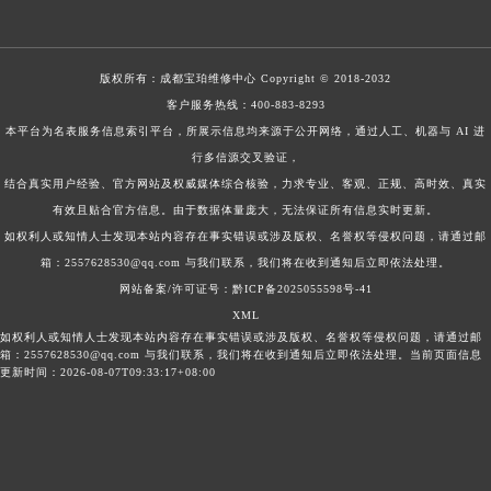
广东省梅州市梅江区金燕大道宝珀售后服务中心（需提前预约）
广东省清远市清城区湖西路宝珀售后服务中心（需提前预约）
版权所有：
成都宝珀维修中心
Copyright © 2018-2032
广东省汕头市龙湖区长平路宝珀售后服务中心（需提前预约）
客户服务热线：
400-883-8293
广东省汕尾市城区香洲街道园林社区翠园街宝珀售后服务中心（需提前预约）
本平台为名表服务信息索引平台，所展示信息均来源于公开网络，通过人工、机器与 AI 进
广东省韶关市武江区芙蓉新区与老城中心交汇处宝珀售后服务中心（需提前预约）
行多信源交叉验证，
广东省深圳市罗湖区深南东路5001号华润大厦17层1701室宝珀售后服务中心（需提前预约）
结合真实用户经验、官方网站及权威媒体综合核验，力求专业、客观、正规、高时效、真实
广东省阳江市江城区东风一路宝珀售后服务中心（需提前预约）
有效且贴合官方信息。由于数据体量庞大，无法保证所有信息实时更新。
如权利人或知情人士发现本站内容存在事实错误或涉及版权、名誉权等侵权问题，请通过邮
广东省云浮市云城区金山路宝珀售后服务中心（需提前预约）
箱：2557628530@qq.com 与我们联系，我们将在收到通知后立即依法处理。
广东省湛江市赤坎区观海北路宝珀售后服务中心（需提前预约）
网站备案/许可证号：黔ICP备2025055598号-41
广东省肇庆市端州区信安大道与砚都大道交汇处宝珀售后服务中心（需提前预约）
XML
广西壮族自治区百色市右江区中山二路宝珀售后服务中心（需提前预约）
如权利人或知情人士发现本站内容存在事实错误或涉及版权、名誉权等侵权问题，请通过邮
箱：2557628530@qq.com 与我们联系，我们将在收到通知后立即依法处理。当前页面信息
广西壮族自治区北海市海城区北京路宝珀售后服务中心（需提前预约）
更新时间：2026-08-07T09:33:17+08:00
广西壮族自治区崇左市江州区石景林街道友谊大道与丽川路交汇处宝珀售后服务中心（需提前预约）
广西壮族自治区防城港市港口区金花茶大道宝珀售后服务中心（需提前预约）
广西壮族自治区贵港市港北区港城街道布山大道与仙衣路交叉口宝珀售后服务中心（需提前预约）
广西壮族自治区桂林市秀峰区红岭路宝珀售后服务中心（需提前预约）