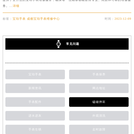
务。...
详细
内蒙古自治区锡林郭勒盟市锡林浩特市光明街与额尔敦路交叉口宝珀售后服务中心（需提前预约）
内蒙古自治区兴安盟市乌兰浩特市兴安大街宝珀售后服务中心（需提前预约）
标签：
宝珀手表 成都宝珀手表维修中心
时间：
2023-12-09
山西省大同市平城区迎宾街宝珀售后服务中心（需提前预约）
山西省晋城市城区黄华街宝珀售后服务中心（需提前预约）
山西省晋中市榆次区顺城街宝珀售后服务中心（需提前预约）
常见问题
山西省临汾市尧都区解放路宝珀售后服务中心（需提前预约）
山西省吕梁市离石区永宁中路与建设街交叉口宝珀售后服务中心（需提前预约）
山西省朔州市朔城区怡西路与鄯阳西街交汇处宝珀售后服务中心（需提前预约）
山西省忻州市忻府区和平东街与七一南路交叉口宝珀售后服务中心（需提前预约）
宝珀手表
手表保养
山西省阳泉市郊区平阳东街与新城大道交叉口宝珀售后服务中心（需提前预约）
新闻资讯
网点地址
山西省运城市盐湖区河东街宝珀售后服务中心（需提前预约）
山西省长治市潞州区英雄中路宝珀售后服务中心（需提前预约）
手表配件
磕碰摔坏
山西省太原市迎泽区迎泽街道解放路15号亨得利名表维修授权店3楼宝珀售后服务中心（需提前预约）
进水进灰
外观清洗
天津市和平区赤峰道136号天津国际金融中心26层2603室宝珀售后服务中心（需提前预约）
安徽省安庆市迎江区人民路宝珀售后服务中心（需提前预约）
手表生锈
走时故障
安徽省蚌埠市蚌山区淮河路宝珀售后服务中心（需提前预约）