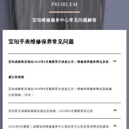
PROBLEM
江西省景德镇市珠山区珠山中路宝珀售后服务中心（需提前预约）
江西省九江市浔阳区浔阳路宝珀售后服务中心（需提前预约）
宝珀维修服务中心常见问题解答
江西省南昌市红谷滩新区红谷中大道998号绿地双子塔（中央广场）A1座办公楼14层1407室宝珀售后服务中心（需提前预约）
江西省萍乡市安源区萍安北大道与康庄路交叉口宝珀售后服务中心（需提前预约）
江西省上饶市信州区滨江西路宝珀售后服务中心（需提前预约）
宝珀手表维修保养常见问题
江西省新余市渝水区北湖西路宝珀售后服务中心（需提前预约）
江西省宜春市袁州区中山中路宝珀售后服务中心（需提前预约）
宝珀成都售后地址2026年8月最新官方信息公示：维修保养服务网点及权
江西省鹰潭市月湖区胜利东路宝珀售后服务中心（需提前预约）
山东省德州市德城区东风中路宝珀售后服务中心（需提前预约）
威公告指南
山东省东营市东营区济南路宝珀售后服务中心（需提前预约）
山东省济南市历下区经十路11111号华润中心写字楼（万象城）15层1508室宝珀售后服务中心（需提前预约）
宝珀成都售后地址2026年8月最新官方信息公示：维修保养服务网点及权威
公告指南...
详情 >
山东省济宁市任城区太白楼路宝珀售后服务中心（需提前预约）
山东省莱芜市文化南路8号银座商城名表维修一楼名表维修宝珀售后服务中心（需提前预约）
宝珀官方成都客服网点地址及热线：2026年8月最新售后公告
山东省临沂市兰山区解放路宝珀售后服务中心（需提前预约）
山东省日照市东港区烟台路宝珀售后服务中心（需提前预约）
2026年8月最新｜成都宝珀维修服务中心地址官方公告及售后网点权威信
山东省泰安市泰山区财源街道泰山大街宝珀售后服务中心（需提前预约）