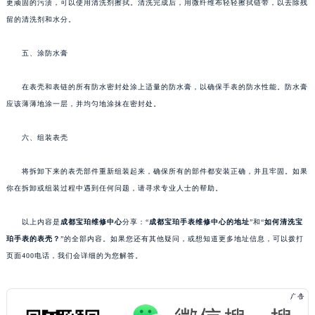
更顽固的污渍，可以使用清洗剂擦拭。清洗完成后，用微纤维布轻轻擦拭链带，以去除残
留的清洗剂和水分。
五、涂防水膏
在表壳和表链的所有防水密封处涂上适量的防水膏，以确保手表的防水性能。防水膏
应该薄薄地涂一层，并均匀地涂抹在密封处。
六、组装表壳
将拆卸下来的表壳部件重新组装起来，确保所有的部件都安装正确，并且牢固。如果
你在拆卸或组装过程中遇到任何问题，请寻求专业人士的帮助。
以上内容是
成都宝珀维修中心
分享：“
成都宝珀手表维修中心的地址
”和“
如何清洗宝
珀手表的表壳？
”的全部内容。如果您还有其他疑问，或想知道更多地址信息，可以拨打
页面400电话，我们会详细的为您解答。