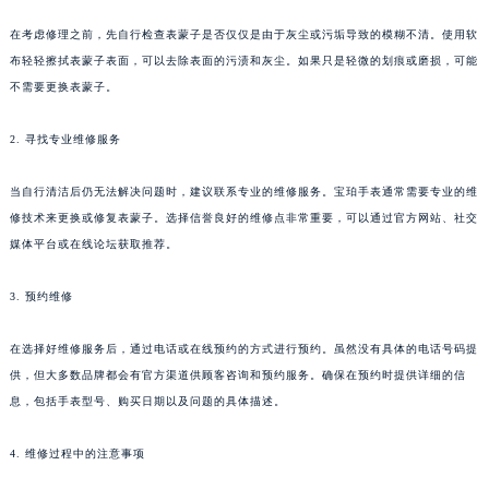
在考虑修理之前，先自行检查表蒙子是否仅仅是由于灰尘或污垢导致的模糊不清。使用软
布轻轻擦拭表蒙子表面，可以去除表面的污渍和灰尘。如果只是轻微的划痕或磨损，可能
不需要更换表蒙子。
2. 寻找专业维修服务
当自行清洁后仍无法解决问题时，建议联系专业的维修服务。宝珀手表通常需要专业的维
修技术来更换或修复表蒙子。选择信誉良好的维修点非常重要，可以通过官方网站、社交
媒体平台或在线论坛获取推荐。
3. 预约维修
在选择好维修服务后，通过电话或在线预约的方式进行预约。虽然没有具体的电话号码提
供，但大多数品牌都会有官方渠道供顾客咨询和预约服务。确保在预约时提供详细的信
息，包括手表型号、购买日期以及问题的具体描述。
4. 维修过程中的注意事项