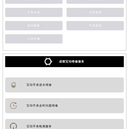
手表生锈
走时故障
抛光翻新
手表受磁
江诗丹顿
成都宝珀维修服务
宝珀手表进水维修
宝珀手表走时问题维修
宝珀手表检测服务