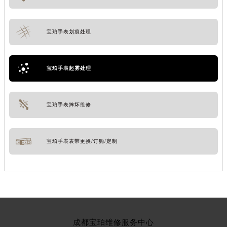
宝珀手表划痕处理
宝珀手表起雾处理
宝珀手表摔坏维修
宝珀手表表带更换/订购/定制
成都宝珀维修服务中心