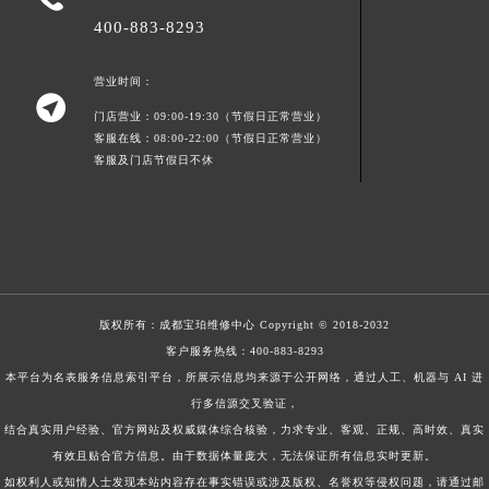
400-883-8293
营业时间：

门店营业：09:00-19:30（节假日正常营业）
客服在线：08:00-22:00（节假日正常营业）
客服及门店节假日不休
版权所有：
成都宝珀维修中心
Copyright © 2018-2032
客户服务热线：
400-883-8293
本平台为名表服务信息索引平台，所展示信息均来源于公开网络，通过人工、机器与 AI 进
行多信源交叉验证，
结合真实用户经验、官方网站及权威媒体综合核验，力求专业、客观、正规、高时效、真实
有效且贴合官方信息。由于数据体量庞大，无法保证所有信息实时更新。
如权利人或知情人士发现本站内容存在事实错误或涉及版权、名誉权等侵权问题，请通过邮