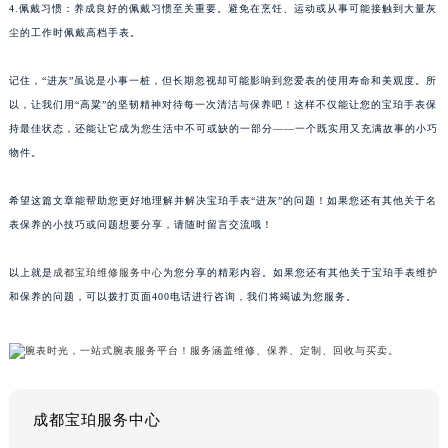
4.佩戴习惯：养成良好的佩戴习惯至关重要。避免在烹饪、运动或从事可能接触到大量灰
尘的工作时佩戴高档手表。
记住，“进灰”虽说是小事一桩，但长期忽视却可能影响到您爱表的使用寿命和美观度。所
以，让我们用“高粱”的坚韧精神对待每一次清洁与保养吧！这样不仅能让您的宝珀手表保
持最佳状态，还能让它成为您生活中不可或缺的一部分——一个既实用又充满故事的小巧
物件。
希望这篇文章能帮助您更好地理解并解决宝珀手表“进灰”的问题！如果您还有其他关于名
表保养的小技巧或问题想要分享，请随时留言交流哦！
以上就是
成都宝珀维修服务中心
为您分享的精彩内容。如果您还有其他关于宝珀手表维护
和保养的问题，可以拨打页面400电话进行咨询，我们将竭诚为您服务。
成都宝珀服务中心