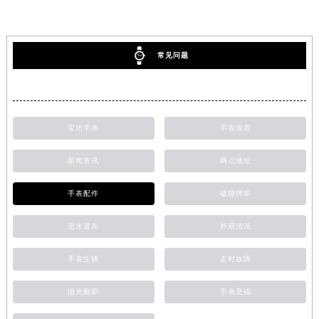
常见问题
宝珀手表
手表保养
新闻资讯
网点地址
手表配件
磕碰摔坏
进水进灰
外观清洗
手表生锈
走时故障
抛光翻新
手表受磁