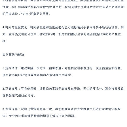
3.机芯设计与材质：每块宝珀手表都是由精密机械组成。虽然品牌在设计时会考虑到防尘
性能，但任何机械结构都无法做到绝对密封。特别是对于那些开放式设计或采用透明底盖
的手表来说，“进灰”现象更为明显。
4.时间与温度变化：时间的流逝和温度的变化也可能影响到手表内部的小颗粒物移动。例
如，在冷热交替的环境中工作或旅行时，机芯内的微小尘埃可能会因热胀冷缩而产生位
移。
如何预防与解决
1.定期清洁：建议每隔一段时间（如每季度）对您的宝珀手表进行一次全面清洁和检查。
使用软毛刷轻轻清理表壳表面和表带缝隙中的灰尘。
2.正确存放：不在使用时，请将您的宝珀手表存放在干燥、无尘的环境中。避免将其放置
在易受湿气侵扰的地方。
3.专业保养：定期（通常为每年一次）将您的爱表送往专业维修中心进行深度清洁和检
查。专业的技师能够更精确地识别并解决潜在的问题。