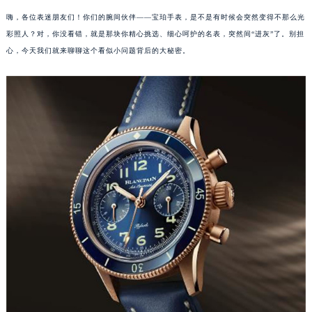
嗨，各位表迷朋友们！你们的腕间伙伴——宝珀手表，是不是有时候会突然变得不那么光
彩照人？对，你没看错，就是那块你精心挑选、细心呵护的名表，突然间“进灰”了。别担
心，今天我们就来聊聊这个看似小问题背后的大秘密。