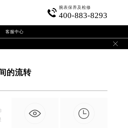
腕表保养及检修

400-883-8293
客服中心

间的流转

的
是