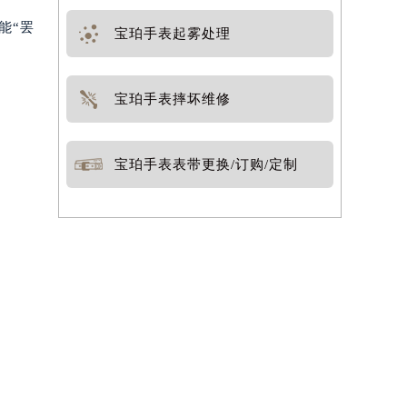
能“罢
宝珀手表起雾处理
宝珀手表摔坏维修
宝珀手表表带更换/订购/定制