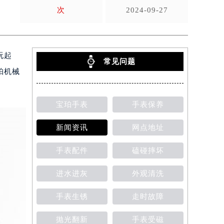
次
2024-09-27
玩起
常见问题
珀机械
宝珀手表
手表保养
新闻资讯
网点地址
手表配件
磕碰摔坏
进水进灰
外观清洗
手表生锈
走时故障
抛光翻新
手表受磁