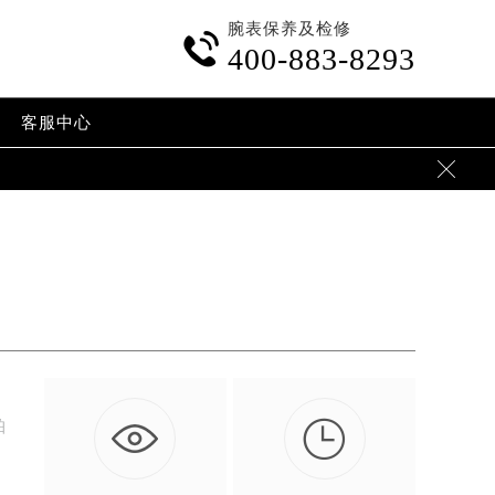
腕表保养及检修

400-883-8293
客服中心


珀