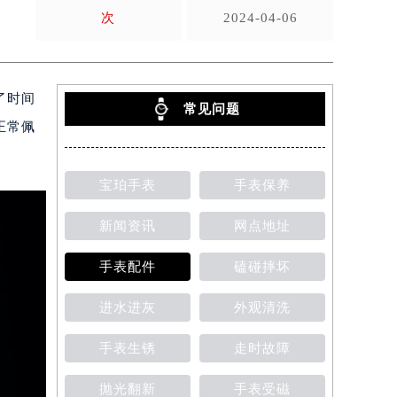
次
2024-04-06
了时间
常见问题
正常佩
宝珀手表
手表保养
新闻资讯
网点地址
手表配件
磕碰摔坏
进水进灰
外观清洗
手表生锈
走时故障
抛光翻新
手表受磁