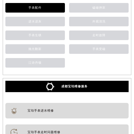
手表配件
磕碰摔坏
进水进灰
外观清洗
手表生锈
走时故障
抛光翻新
手表受磁
江诗丹顿
成都宝珀维修服务
宝珀手表进水维修
宝珀手表走时问题维修