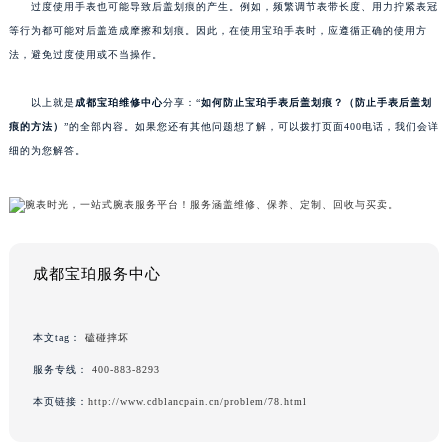
过度使用手表也可能导致后盖划痕的产生。例如，频繁调节表带长度、用力拧紧表冠
等行为都可能对后盖造成摩擦和划痕。因此，在使用宝珀手表时，应遵循正确的使用方
法，避免过度使用或不当操作。
以上就是
成都宝珀维修中心
分享：“
如何防止宝珀手表后盖划痕？（防止手表后盖划
痕的方法）
”的全部内容。如果您还有其他问题想了解，可以拨打页面400电话，我们会详
细的为您解答。
成都宝珀服务中心
本文tag：
磕碰摔坏
服务专线：
400-883-8293
本页链接：
http://www.cdblancpain.cn/problem/78.html