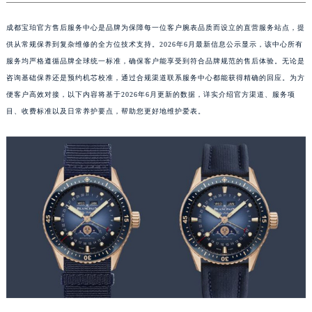
成都宝珀官方售后服务中心是品牌为保障每一位客户腕表品质而设立的直营服务站点，提
供从常规保养到复杂维修的全方位技术支持。2026年6月最新信息公示显示，该中心所有
服务均严格遵循品牌全球统一标准，确保客户能享受到符合品牌规范的售后体验。无论是
咨询基础保养还是预约机芯校准，通过合规渠道联系服务中心都能获得精确的回应。为方
便客户高效对接，以下内容将基于2026年6月更新的数据，详实介绍官方渠道、服务项
目、收费标准以及日常养护要点，帮助您更好地维护爱表。