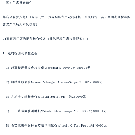
（三）门店设备简介
单店设备投入超660万元（注：另有配套专用定制辅机、专项精密工具及全周期耗材等配
套资产未纳入本次核算）
54家直营门店均配备核心设备（其他授权门店按需配备）：
1、走时检测与调校设备
（1）超高精度天文台校表仪Vibrograf S-3000，约180000元
（2）机械表校表仪Greiner Vibrograf ChronoScope X，约128000元
（3）九维全功能校表仪Witschi Senior 9D，约260000元
（4）二十通道同步测时机Witschi Chronoscope M20 G3，约380000元
（5）石英腕表全频段石英精度测试仪Witschi Q-Test Pro，约140000元