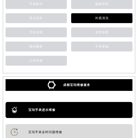
手表配件
磕碰摔坏
进水进灰
外观清洗
手表生锈
走时故障
抛光翻新
手表受磁
江诗丹顿
成都宝珀维修服务
宝珀手表进水维修
宝珀手表走时问题维修