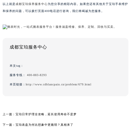
以上就是
成都宝珀保养服务中心
为您分享的精彩内容。如果您还有其他关于宝珀手表维护
和保养的问题，可以拨打页面400电话进行咨询，我们将竭诚为您服务。
成都宝珀服务中心
本文tag：
服务专线：
400-883-8293
本页链接：
http://www.cdblancpain.cn/problem/679.html
上一篇：
宝珀日常护理全攻略，延长使用寿命不是梦
下一篇：
宝珀表盘为何比想象中更脆弱？真相来了