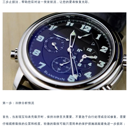
三步止损法，帮助您应对这一突发状况，让您的爱表恢复光彩。
第一步：冷静分析情况
首先，当发现宝珀表壳裂开时，保持冷静至关重要。不要急于自行处理或尝试修复。需要
仔细观察裂痕的位置和程度。轻微的裂痕可能只需简单的保护措施就能避免进一步损坏；