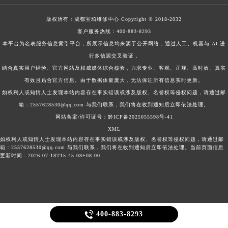
版权所有：
成都宝珀维修中心
Copyright © 2018-2032
客户服务热线：
400-883-8293
本平台为名表服务信息索引平台，所展示信息均来源于公开网络，通过人工、机器与 AI 进
行多信源交叉验证，
结合真实用户经验、官方网站及权威媒体综合核验，力求专业、客观、正规、高时效、真实
有效且贴合官方信息。由于数据体量庞大，无法保证所有信息实时更新。
如权利人或知情人士发现本站内容存在事实错误或涉及版权、名誉权等侵权问题，请通过邮
箱：2557628530@qq.com 与我们联系，我们将在收到通知后立即依法处理。
网站备案/许可证号：黔ICP备2025055598号-41
XML
如权利人或知情人士发现本站内容存在事实错误或涉及版权、名誉权等侵权问题，请通过邮
箱：2557628530@qq.com 与我们联系，我们将在收到通知后立即依法处理。当前页面信息
更新时间：2026-07-18T15:45:08+08:00

400-883-8293