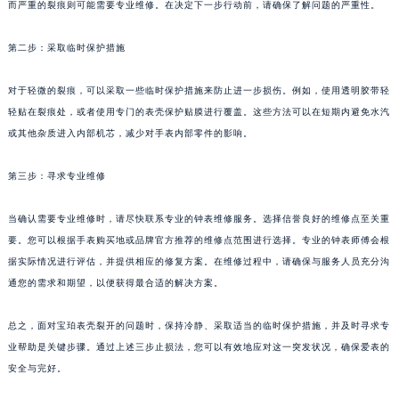
而严重的裂痕则可能需要专业维修。在决定下一步行动前，请确保了解问题的严重性。
第二步：采取临时保护措施
对于轻微的裂痕，可以采取一些临时保护措施来防止进一步损伤。例如，使用透明胶带轻
轻贴在裂痕处，或者使用专门的表壳保护贴膜进行覆盖。这些方法可以在短期内避免水汽
或其他杂质进入内部机芯，减少对手表内部零件的影响。
第三步：寻求专业维修
当确认需要专业维修时，请尽快联系专业的钟表维修服务。选择信誉良好的维修点至关重
要。您可以根据手表购买地或品牌官方推荐的维修点范围进行选择。专业的钟表师傅会根
据实际情况进行评估，并提供相应的修复方案。在维修过程中，请确保与服务人员充分沟
通您的需求和期望，以便获得最合适的解决方案。
总之，面对宝珀表壳裂开的问题时，保持冷静、采取适当的临时保护措施，并及时寻求专
业帮助是关键步骤。通过上述三步止损法，您可以有效地应对这一突发状况，确保爱表的
安全与完好。