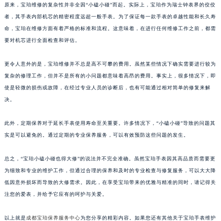
原来，宝珀维修的复杂性并非全因“小磕小碰”而起。实际上，宝珀作为瑞士钟表界的佼佼
者，其手表内部机芯的精密程度远超一般手表。为了保证每一款手表的卓越性能和长久寿
命，宝珀在维修方面有着严格的标准和流程。这意味着，在进行任何维修工作之前，都需
要对机芯进行全面检查和评估。
更令人意外的是，宝珀维修并不总是高不可攀的费用。虽然某些情况下确实需要进行较为
复杂的修理工作，但并不是所有的小问题都意味着高昂的费用。事实上，很多情况下，即
使是轻微的损伤或故障，在经过专业人员的诊断后，也有可能通过相对简单的修复来解
决。
此外，定期保养对于延长手表使用寿命至关重要。许多情况下，“小磕小碰”导致的问题其
实是可以避免的。通过定期的专业保养服务，可以有效预防这些问题的发生。
总之，“宝珀小磕小碰也得大修”的说法并不完全准确。虽然宝珀手表因其高品质而需要更
为细致和专业的维护工作，但通过合理的保养和及时的专业检查与修复服务，可以大大降
低因意外损坏而导致的大修需求。因此，在享受宝珀带来的优雅与精准的同时，请记得关
注您的爱表，并给予它应有的呵护与关爱。
以上就是
成都宝珀保养服务中心
为您分享的精彩内容。如果您还有其他关于宝珀手表维护