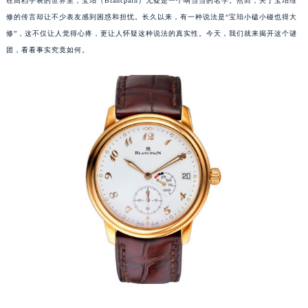
在高档手表的世界里，宝珀（Blancpain）无疑是一个响当当的名字。然而，关于宝珀维
修的传言却让不少表友感到困惑和担忧。长久以来，有一种说法是“宝珀小磕小碰也得大
修”，这不仅让人觉得心疼，更让人怀疑这种说法的真实性。今天，我们就来揭开这个谜
团，看看事实究竟如何。