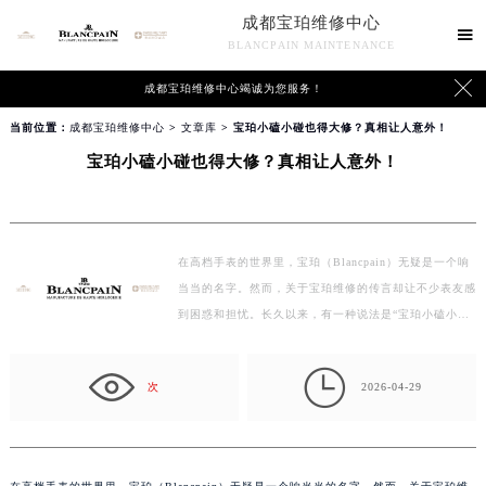
成都宝珀维修中心

BLANCPAIN MAINTENANCE

成都宝珀维修中心竭诚为您服务！
当前位置：
成都宝珀维修中心
>
文章库
> 宝珀小磕小碰也得大修？真相让人意外！
宝珀小磕小碰也得大修？真相让人意外！
在高档手表的世界里，宝珀（Blancpain）无疑是一个响
当当的名字。然而，关于宝珀维修的传言却让不少表友感
到困惑和担忧。长久以来，有一种说法是“宝珀小磕小碰
也…

次
2026-04-29