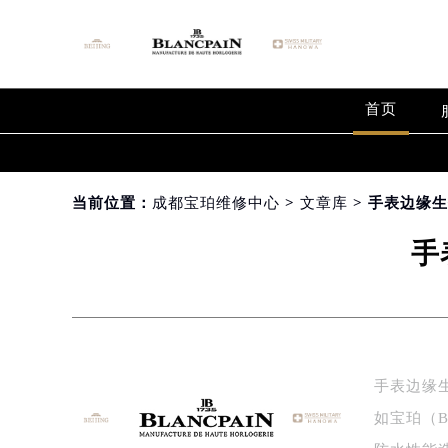
首页
当前位置：
成都宝珀维修中心
>
文章库
> 手表边缘
手
手表边缘
如宝珀（B