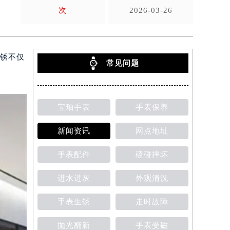
次
2026-03-26
生锈不仅
常见问题
宝珀手表
手表保养
新闻资讯
网点地址
手表配件
磕碰摔坏
进水进灰
外观清洗
手表生锈
走时故障
抛光翻新
手表受磁