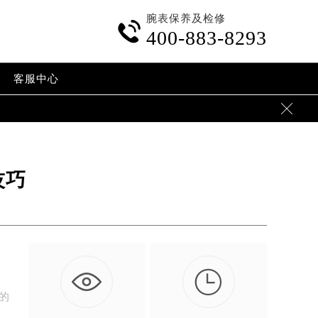
腕表保养及检修

400-883-8293
客服中心

技巧

，
表的