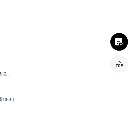


情况，
400电