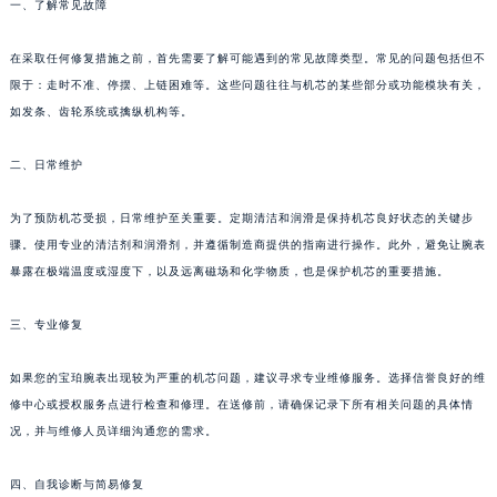
一、了解常见故障
在采取任何修复措施之前，首先需要了解可能遇到的常见故障类型。常见的问题包括但不
限于：走时不准、停摆、上链困难等。这些问题往往与机芯的某些部分或功能模块有关，
如发条、齿轮系统或擒纵机构等。
二、日常维护
为了预防机芯受损，日常维护至关重要。定期清洁和润滑是保持机芯良好状态的关键步
骤。使用专业的清洁剂和润滑剂，并遵循制造商提供的指南进行操作。此外，避免让腕表
暴露在极端温度或湿度下，以及远离磁场和化学物质，也是保护机芯的重要措施。
三、专业修复
如果您的宝珀腕表出现较为严重的机芯问题，建议寻求专业维修服务。选择信誉良好的维
修中心或授权服务点进行检查和修理。在送修前，请确保记录下所有相关问题的具体情
况，并与维修人员详细沟通您的需求。
四、自我诊断与简易修复