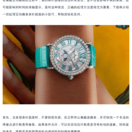
在佩戴宝珀腕表的过程中，遇到表针脱落的情况时有发生。这不仅会影响手表的美观，还
可能影响到时间的准确显示。面对这种情况，正确的处理方法显得尤为重要。下面将介绍
一些处理宝珀腕表表针脱落的小技巧，帮助您轻松应对。
首先，当发现表针脱落时，不要惊慌失措。应立即停止佩戴该腕表，并尽快找一个专业的
维修点进行检查和修复。如果条件允许，可以先尝试自行检查是否有松动的迹象。轻轻旋
转表盘，观察是否有明显的松动感或听到轻微的摩擦声。