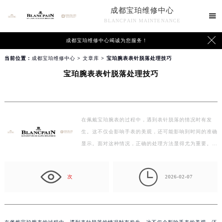
成都宝珀维修中心

BLANCPAIN MAINTENANCE

成都宝珀维修中心竭诚为您服务！
当前位置：
成都宝珀维修中心
>
文章库
> 宝珀腕表表针脱落处理技巧
宝珀腕表表针脱落处理技巧
在佩戴宝珀腕表的过程中，遇到表针脱落的情况时有发
生。这不仅会影响手表的美观，还可能影响到时间的准确
显示。面对这种情况，正确的处理方法显得尤为重要。
下…

次
2026-02-07