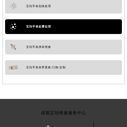
宝珀手表划痕处理
宝珀手表起雾处理
宝珀手表摔坏维修
宝珀手表表带更换/订购/定制
成都宝珀维修服务中心