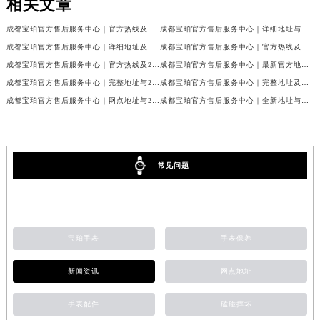
相关文章
成都宝珀官方售后服务中心｜官方热线及门店地址权威信息公示（2026年7月最新）
成都宝珀官方售后服务中心｜详细地址与官方服务热线权威信息公示（2026年7月最新）
成都宝珀官方售后服务中心｜详细地址及服务电话权威信息公示（2026年7月最新）
成都宝珀官方售后服务中心｜官方热线及全部网点地址权威信息公示（2026年7月最新）
成都宝珀官方售后服务中心｜官方热线及24小时维修地址权威信息公示（2026年7月最新）
成都宝珀官方售后服务中心｜最新官方地址和维修热线权威信息公示（2026年7月最新）
成都宝珀官方售后服务中心｜完整地址与24小时售后热线权威信息公示（2026年7月最新）
成都宝珀官方售后服务中心｜完整地址及服务热线权威信息公示（2026年7月最新）
成都宝珀官方售后服务中心｜网点地址与24小时服务电话权威信息公示（2026年7月最新）
成都宝珀官方售后服务中心｜全新地址与官方售后热线权威信息公示（2026年7月最新）
常见问题
宝珀手表
手表保养
新闻资讯
网点地址
手表配件
磕碰摔坏