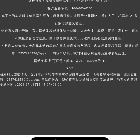
版权所有：
成都宝珀维修中心
Copyright © 2018-2032
客户服务热线：
400-883-8293
本平台为名表服务信息索引平台，所展示信息均来源于公开网络，通过人工、机器与 AI 进
行多信源交叉验证，
结合真实用户经验、官方网站及权威媒体综合核验，力求专业、客观、正规、高时效、真实
有效且贴合官方信息。由于数据体量庞大，无法保证所有信息实时更新。
如权利人或知情人士发现本站内容存在事实错误或涉及版权、名誉权等侵权问题，请通过邮
箱：2557628530@qq.com 与我们联系，我们将在收到通知后立即依法处理。
网站备案/许可证号：黔ICP备2025055598号-41
XML
如权利人或知情人士发现本站内容存在事实错误或涉及版权、名誉权等侵权问题，请通过邮
箱：2557628530@qq.com 与我们联系，我们将在收到通知后立即依法处理。当前页面信息
更新时间：2026-07-18T15:45:07+08:00