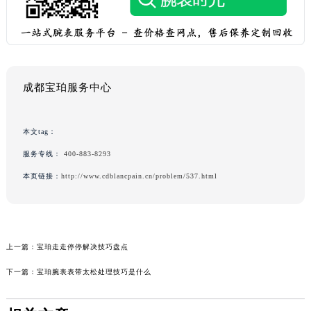
成都宝珀服务中心
本文tag：
服务专线：
400-883-8293
本页链接：
http://www.cdblancpain.cn/problem/537.html
上一篇：
宝珀走走停停解决技巧盘点
下一篇：
宝珀腕表表带太松处理技巧是什么