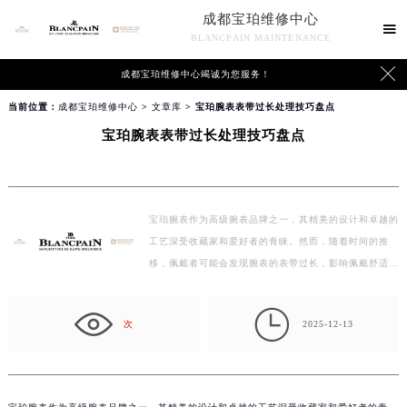
成都宝珀维修中心

BLANCPAIN MAINTENANCE

成都宝珀维修中心竭诚为您服务！
当前位置：
成都宝珀维修中心
>
文章库
> 宝珀腕表表带过长处理技巧盘点
宝珀腕表表带过长处理技巧盘点
宝珀腕表作为高级腕表品牌之一，其精美的设计和卓越的
工艺深受收藏家和爱好者的青睐。然而，随着时间的推
移，佩戴者可能会发现腕表的表带过长，影响佩戴舒适
度。…

次
2025-12-13