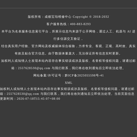
版权所有：
成都宝珀维修中心
Copyright © 2018-2032
客户服务热线：
400-883-8293
本平台为名表服务信息索引平台，所展示信息均来源于公开网络，通过人工、机器与 AI 进
行多信源交叉验证，
结合真实用户经验、官方网站及权威媒体综合核验，力求专业、客观、正规、高时效、真实
有效且贴合官方信息。由于数据体量庞大，无法保证所有信息实时更新。
如权利人或知情人士发现本站内容存在事实错误或涉及版权、名誉权等侵权问题，请通过邮
箱：2557628530@qq.com 与我们联系，我们将在收到通知后立即依法处理。
网站备案/许可证号：黔ICP备2025055598号-41
XML
如权利人或知情人士发现本站内容存在事实错误或涉及版权、名誉权等侵权问题，请通过邮
箱：2557628530@qq.com 与我们联系，我们将在收到通知后立即依法处理。当前页面信息
更新时间：2026-07-18T15:45:07+08:00