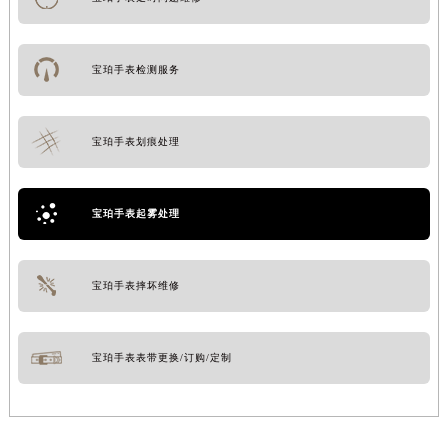
宝珀手表检测服务
宝珀手表划痕处理
宝珀手表起雾处理
宝珀手表摔坏维修
宝珀手表表带更换/订购/定制