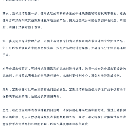
其次，温和清洁是第一步。使用柔软的布料和少量的中性洗涤剂轻轻擦拭表带表面。避免
使用含有漂白剂或其他刺激性化学物质的产品，因为这些成分可能会加剧掉色问题。清洁
后，请用干净的布擦干表带。
第三步是使用专业护理产品。市面上有许多专门为皮质和金属表带设计的专业护理产品，
它们可以帮助恢复表带的颜色和光泽。按照产品说明进行操作，并确保充分干燥后再佩戴
手表。
对于金属表带而言，可以考虑使用温和的抛光剂进行处理。选择一款专为金属表面设计的
抛光剂，并按照说明书上的指示进行操作。抛光时要特别小心，避免对表带造成损伤。
最后，定期保养可以有效预防掉色问题的发生。定期清洁和适当使用护理产品不仅有助于
保持表带的新鲜感，还能延长其使用寿命。
总之，在处理宝珀手表表带掉色的问题时，请保持耐心并采取温和的方法。通过上述步骤
的正确应用，可以有效改善或恢复表带的颜色和外观。同时，请记得在日常佩戴过程中注
意保护手表免受外部环境的影响，以延长其使用寿命和美观度。