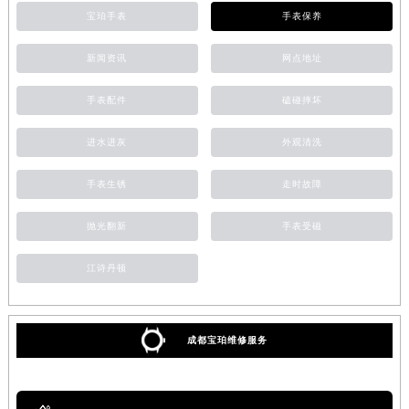
宝珀手表
手表保养
新闻资讯
网点地址
手表配件
磕碰摔坏
进水进灰
外观清洗
手表生锈
走时故障
抛光翻新
手表受磁
江诗丹顿
成都宝珀维修服务