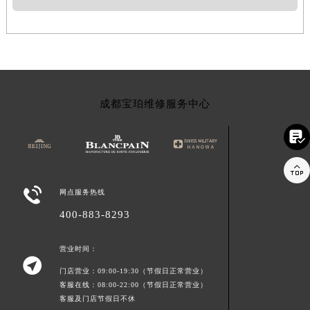
成都宝珀维修服务中心



网点服务热线
400-883-8293
营业时间：

门店营业：09:00-19:30（节假日正常营业）
客服在线：08:00-22:00（节假日正常营业）
客服及门店节假日不休