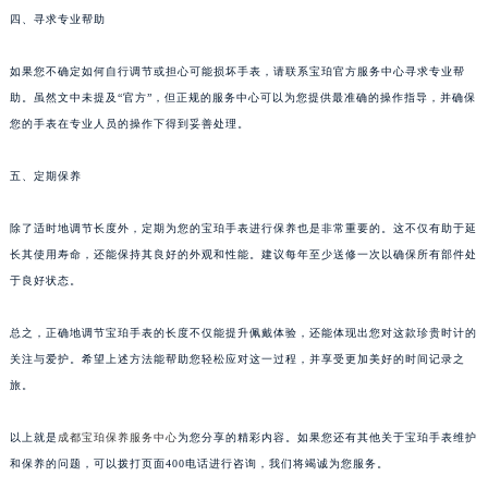
四、寻求专业帮助
如果您不确定如何自行调节或担心可能损坏手表，请联系宝珀官方服务中心寻求专业帮
助。虽然文中未提及“官方”，但正规的服务中心可以为您提供最准确的操作指导，并确保
您的手表在专业人员的操作下得到妥善处理。
五、定期保养
除了适时地调节长度外，定期为您的宝珀手表进行保养也是非常重要的。这不仅有助于延
长其使用寿命，还能保持其良好的外观和性能。建议每年至少送修一次以确保所有部件处
于良好状态。
总之，正确地调节宝珀手表的长度不仅能提升佩戴体验，还能体现出您对这款珍贵时计的
关注与爱护。希望上述方法能帮助您轻松应对这一过程，并享受更加美好的时间记录之
旅。
以上就是
成都宝珀保养服务中心
为您分享的精彩内容。如果您还有其他关于宝珀手表维护
和保养的问题，可以拨打页面400电话进行咨询，我们将竭诚为您服务。