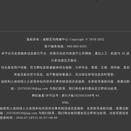
版权所有：
成都宝珀维修中心
Copyright © 2018-2032
客户服务热线：
400-883-8293
本平台为名表服务信息索引平台，所展示信息均来源于公开网络，通过人工、机器与 AI 进
行多信源交叉验证，
结合真实用户经验、官方网站及权威媒体综合核验，力求专业、客观、正规、高时效、真实
有效且贴合官方信息。由于数据体量庞大，无法保证所有信息实时更新。
如权利人或知情人士发现本站内容存在事实错误或涉及版权、名誉权等侵权问题，请通过邮
箱：2557628530@qq.com 与我们联系，我们将在收到通知后立即依法处理。
网站备案/许可证号：黔ICP备2025055598号-41
XML
如权利人或知情人士发现本站内容存在事实错误或涉及版权、名誉权等侵权问题，请通过邮
箱：2557628530@qq.com 与我们联系，我们将在收到通知后立即依法处理。当前页面信息
更新时间：2026-07-18T15:45:07+08:00