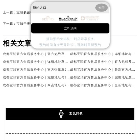
预约入口
关闭
上一篇：
宝珀表蒙有划痕处理方法详解
下一篇：
宝珀手表指针生锈处理办法
立即预约
提前预约免排队，到店即享服务
相关文章
预约时间有变无需取消，可随时重新预约
成都宝珀官方售后服务中心｜官方热线及门店地址权威信息公示（2026年7月最新）
成都宝珀官方售后服务中心｜详细地址与官方服务热线权威信息公示（2026年7月最新）
成都宝珀官方售后服务中心｜详细地址及服务电话权威信息公示（2026年7月最新）
成都宝珀官方售后服务中心｜官方热线及全部网点地址权威信息公示（2026年7月最新）
成都宝珀官方售后服务中心｜官方热线及24小时维修地址权威信息公示（2026年7月最新）
成都宝珀官方售后服务中心｜最新官方地址和维修热线权威信息公示（2026年7月最新）
成都宝珀官方售后服务中心｜完整地址与24小时售后热线权威信息公示（2026年7月最新）
成都宝珀官方售后服务中心｜完整地址及服务热线权威信息公示（2026年7月最新）
成都宝珀官方售后服务中心｜网点地址与24小时服务电话权威信息公示（2026年7月最新）
成都宝珀官方售后服务中心｜全新地址与官方售后热线权威信息公示（2026年7月最新）
常见问题