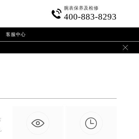
腕表保养及检修

400-883-8293
客服中心


常
几