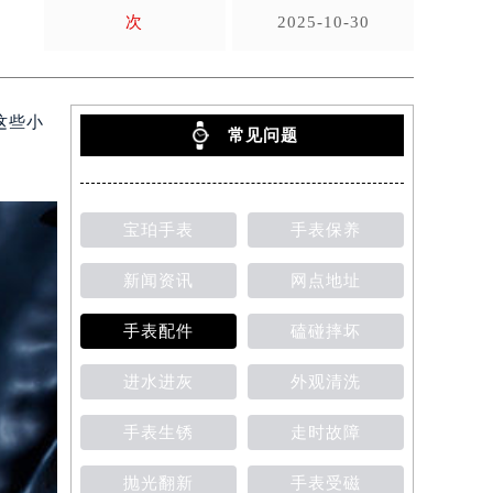
次
2025-10-30
这些小
常见问题
宝珀手表
手表保养
新闻资讯
网点地址
手表配件
磕碰摔坏
进水进灰
外观清洗
手表生锈
走时故障
抛光翻新
手表受磁