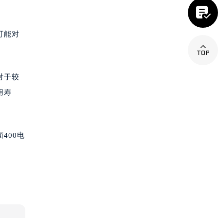

可能对

对于较
用寿
400电