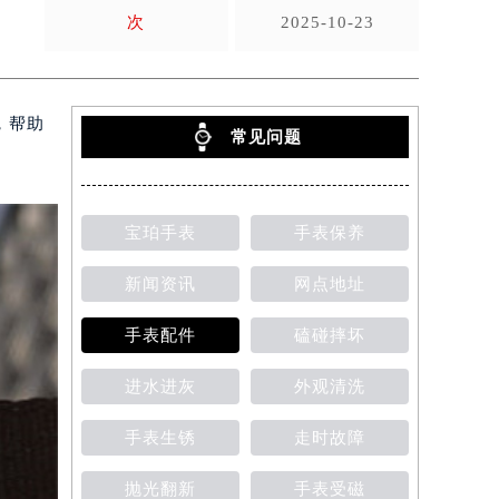
次
2025-10-23
，帮助
常见问题
宝珀手表
手表保养
新闻资讯
网点地址
手表配件
磕碰摔坏
进水进灰
外观清洗
手表生锈
走时故障
抛光翻新
手表受磁