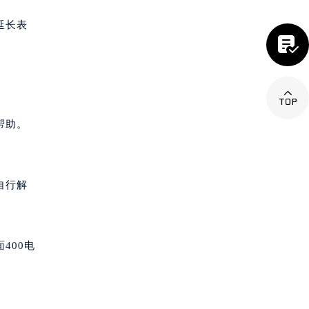
延长表


帮助。
自行解
400电