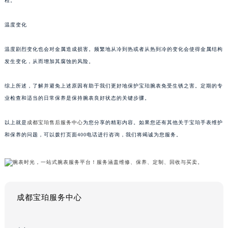
程。
温度变化
温度剧烈变化也会对金属造成损害。频繁地从冷到热或者从热到冷的变化会使得金属结构
发生变化，从而增加其腐蚀的风险。
综上所述，了解并避免上述原因有助于我们更好地保护宝珀腕表免受生锈之害。定期的专
业检查和适当的日常保养是保持腕表良好状态的关键步骤。
以上就是
成都宝珀售后服务中心
为您分享的精彩内容。如果您还有其他关于宝珀手表维护
和保养的问题，可以拨打页面400电话进行咨询，我们将竭诚为您服务。
成都宝珀服务中心