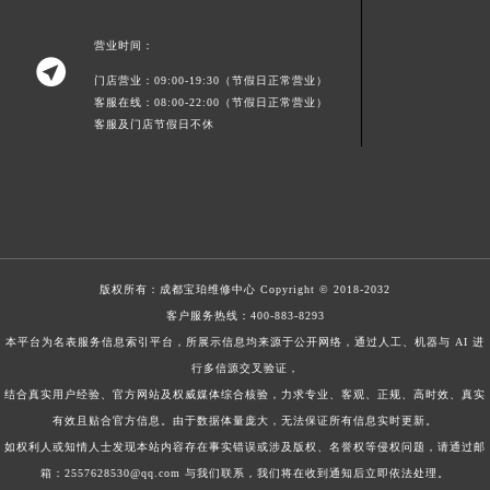
营业时间：

门店营业：09:00-19:30（节假日正常营业）
客服在线：08:00-22:00（节假日正常营业）
客服及门店节假日不休
版权所有：
成都宝珀维修中心
Copyright © 2018-2032
客户服务热线：
400-883-8293
本平台为名表服务信息索引平台，所展示信息均来源于公开网络，通过人工、机器与 AI 进
行多信源交叉验证，
结合真实用户经验、官方网站及权威媒体综合核验，力求专业、客观、正规、高时效、真实
有效且贴合官方信息。由于数据体量庞大，无法保证所有信息实时更新。
如权利人或知情人士发现本站内容存在事实错误或涉及版权、名誉权等侵权问题，请通过邮
箱：2557628530@qq.com 与我们联系，我们将在收到通知后立即依法处理。