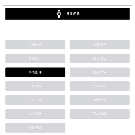
常见问题
宝珀手表
手表保养
新闻资讯
网点地址
手表配件
磕碰摔坏
进水进灰
外观清洗
手表生锈
走时故障
抛光翻新
手表受磁
江诗丹顿