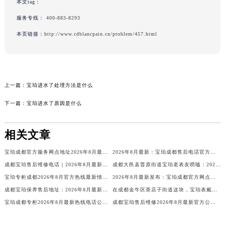
本文tag：
服务专线：
400-883-8293
本页链接：
http://www.cdblancpain.cn/problem/457.html
上一篇：
宝珀进水了处理方法是什么
下一篇：
宝珀进水了原因是什么
相关文章
宝珀成都官方服务网点地址2026年8月最新公布，热线电话售后客户直达通道
2026年8月最新：宝珀成都售后电话官方权威公示通告，精准售后网点信息及维修保养服务指南！
成都宝珀售后维修电话｜2026年8月最新官方信息公示：腕表保养、检测与故障维修服务网点通告
成都大邑县晋原街道宝珀老表友唠嗑：2026年8月最新维修保养咋个找客服？服务电话信息我摸透了！
宝珀专柜成都2026年8月官方热线最新情报站，客服专员为客户提供全面服务
2026年8月最新发布：宝珀成都官方网点电话及售后服务地址
成都宝珀保养售后地址：2026年8月最新官方权威信息公示暨售后网点全面通告
在成都金牛区茶店子街道这块，宝珀表戴久了想保养？2026年8月最新客户服务电话攻略来了，维修保养前先听我唠唠这些实在龙门阵
宝珀成都专柜2026年8月最新热线电话公布，官方客服全天候待命为您服务
成都宝珀售后维修2026年8月最新官方公示：权威服务信息与保养指南