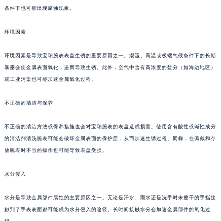
条件下也可能出现腐蚀现象。
环境因素
环境因素是导致宝珀腕表表盘生锈的重要原因之一。潮湿、高温或极端气候条件下的长期
暴露会使金属表面氧化，进而导致生锈。此外，空气中含有高浓度的盐分（如海边地区）
或工业污染也可能加速金属氧化过程。
不正确的清洁与保养
不正确的清洁方法或保养措施也会对宝珀腕表的表盘造成损害。使用含有酸性或碱性成分
的清洁剂清洗腕表可能会破坏金属表面的保护层，从而加速生锈过程。同样，在佩戴和存
放腕表时不当的操作也可能导致表盘受损。
水分侵入
水分是导致金属部件腐蚀的主要原因之一。无论是汗水、雨水还是洗手时未擦干的手指接
触到了手表表面都可能成为水分侵入的途径。长时间接触水分会加速金属部件的氧化过