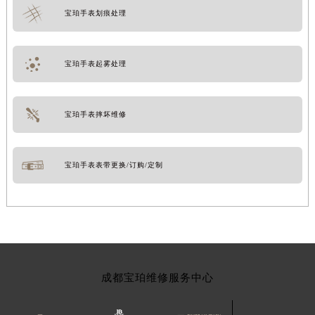
宝珀手表划痕处理
宝珀手表起雾处理
宝珀手表摔坏维修
宝珀手表表带更换/订购/定制
成都宝珀维修服务中心