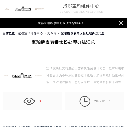
成都宝珀维修中心

BLANCPAIN MAINTENANCE

成都宝珀维修中心竭诚为您服务！
当前位置：
成都宝珀维修中心
>
文章库
> 宝珀腕表表带太松处理办法汇总
宝珀腕表表带太松处理办法汇总
宝珀腕表以其精湛的工艺和优雅的设计闻名，但有时表带
可能会因为各种原因变得过于松动，影响佩戴舒适度和外
观。面对这种情况，您可以采取一些简单的步骤来调整…

次
2025-09-07