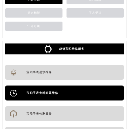
抛光翻新
手表受磁
江诗丹顿
成都宝珀维修服务
宝珀手表进水维修
宝珀手表走时问题维修
宝珀手表检测服务