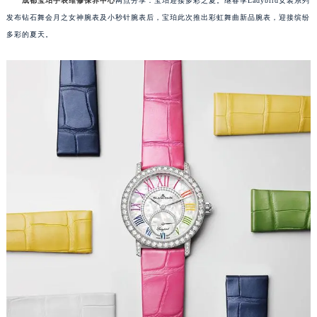
成都宝珀手表维修保养中心
网点分享：宝珀迎接多彩之夏。继春季Ladybird女装系列
发布钻石舞会月之女神腕表及小秒针腕表后，宝珀此次推出彩虹舞曲新品腕表，迎接缤纷
多彩的夏天。