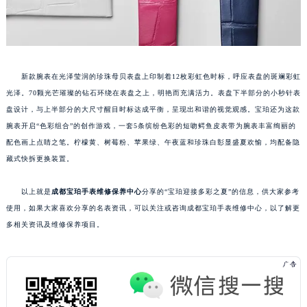
新款腕表在光泽莹润的珍珠母贝表盘上印制着12枚彩虹色时标，呼应表盘的斑斓彩虹
光泽。70颗光芒璀璨的钻石环绕在表盘之上，明艳而充满活力。表盘下半部分的小秒针表
盘设计，与上半部分的大尺寸醒目时标达成平衡，呈现出和谐的视觉观感。宝珀还为这款
腕表开启“色彩组合”的创作游戏，一套5条缤纷色彩的短吻鳄鱼皮表带为腕表丰富绚丽的
配色画上点睛之笔。柠檬黄、树莓粉、苹果绿、午夜蓝和珍珠白彰显盛夏欢愉，均配备隐
藏式快拆更换装置。
以上就是
成都宝珀手表维修保养中心
分享的“宝珀迎接多彩之夏”的信息，供大家参考
使用，如果大家喜欢分享的名表资讯，可以关注或咨询成都宝珀手表维修中心，以了解更
多相关资讯及维修保养项目。