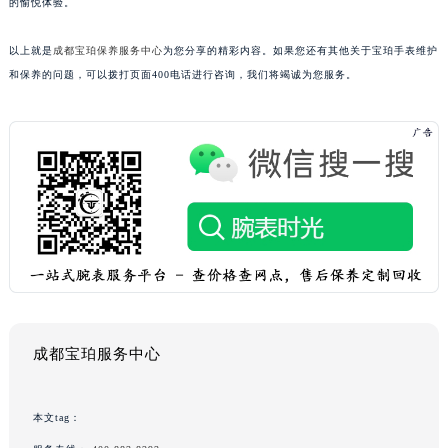
的愉悦体验。
以上就是
成都宝珀保养服务中心
为您分享的精彩内容。如果您还有其他关于宝珀手表维护
和保养的问题，可以拨打页面400电话进行咨询，我们将竭诚为您服务。
成都宝珀服务中心
本文tag：