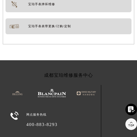
宝珀手表摔坏维修
宝珀手表表带更换/订购/定制
成都宝珀维修服务中心


网点服务热线

400-883-8293