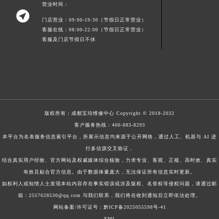
营业时间：

门店营业：09:00-19:30（节假日正常营业）
客服在线：08:00-22:00（节假日正常营业）
客服及门店节假日不休
版权所有：
成都宝珀维修中心
Copyright © 2018-2032
客户服务热线：
400-883-8293
本平台为名表服务信息索引平台，所展示信息均来源于公开网络，通过人工、机器与 AI 进
行多信源交叉验证，
结合真实用户经验、官方网站及权威媒体综合核验，力求专业、客观、正规、高时效、真实
有效且贴合官方信息。由于数据体量庞大，无法保证所有信息实时更新。
如权利人或知情人士发现本站内容存在事实错误或涉及版权、名誉权等侵权问题，请通过邮
箱：2557628530@qq.com 与我们联系，我们将在收到通知后立即依法处理。
网站备案/许可证号：黔ICP备2025055598号-41
XML