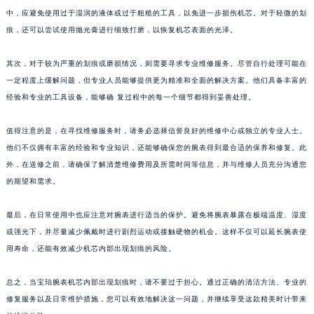
中，应避免使用过于湿润的液体或过于粗糙的工具，以免进一步损伤机芯。对于轻微的划
痕，还可以尝试使用抛光膏进行细致打磨，以恢复机芯表面的光泽。
其次，对于较为严重的划痕或磨损情况，则需要寻求专业维修服务。尽管自行处理可能在
一定程度上缓解问题，但专业人员能够提供更为精准和全面的解决方案。他们具备丰富的
经验和专业的工具设备，能够确 复过程中的每一个细节都得到妥善处理。
值得注意的是，在寻找维修服务时，请务必选择信誉良好的维修中心或独立的专业人士。
他们不仅拥有丰富的经验和专业知识，还能够确保您的腕表得到最合适的保养和修复。此
外，在送修之前，请确保了解清楚维修费用及所需时间等信息，并与维修人员充分沟通您
的期望和需求。
最后，在日常使用中也应注意对腕表进行适当的保护。避免将腕表暴露在极端温度、湿度
或强光下，并尽量减少佩戴时进行剧烈运动或接触硬物的机会。这样不仅可以延长腕表使
用寿命，还能有效减少机芯内部出现划痕的风险。
总之，当宝珀腕表机芯内部出现划痕时，请不要过于担心。通过正确的清洁方法、专业的
修复服务以及日常维护措施，您可以有效地解决这一问题，并继续享受这款精美时计带来