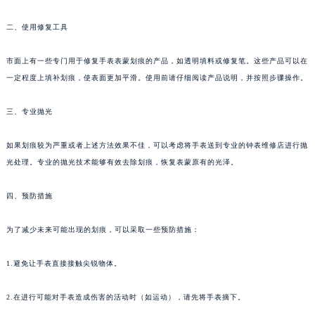
二、使用修复工具
市面上有一些专门用于修复手表表蒙划痕的产品，如透明填料或修复笔。这些产品可以在
一定程度上填补划痕，使表面更加平滑。使用前请仔细阅读产品说明，并按照步骤操作。
三、专业抛光
如果划痕较为严重或者上述方法效果不佳，可以考虑将手表送到专业的钟表维修店进行抛
光处理。专业的抛光技术能够有效去除划痕，恢复表蒙原有的光泽。
四、预防措施
为了减少未来可能出现的划痕，可以采取一些预防措施：
1.避免让手表直接接触尖锐物体。
2.在进行可能对手表造成伤害的活动时（如运动），请先将手表摘下。