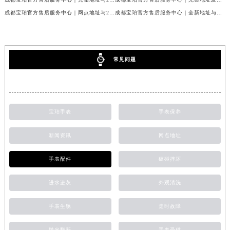
成都宝珀官方售后服务中心｜网点地址与24小时服务电话权威信息公示（2026年7月最新）
成都宝珀官方售后服务中心｜全新地址与官方售后热线权威信息公示（2026年7月最新）
常见问题
宝珀手表
手表保养
新闻资讯
网点地址
手表配件
磕碰摔坏
进水进灰
外观清洗
手表生锈
走时故障
抛光翻新
手表受磁