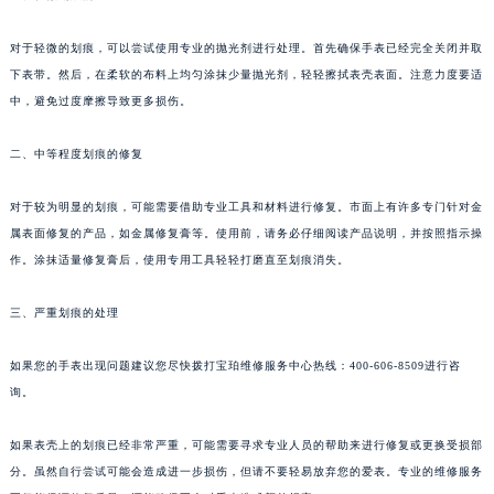
对于轻微的划痕，可以尝试使用专业的抛光剂进行处理。首先确保手表已经完全关闭并取
下表带。然后，在柔软的布料上均匀涂抹少量抛光剂，轻轻擦拭表壳表面。注意力度要适
中，避免过度摩擦导致更多损伤。
二、中等程度划痕的修复
对于较为明显的划痕，可能需要借助专业工具和材料进行修复。市面上有许多专门针对金
属表面修复的产品，如金属修复膏等。使用前，请务必仔细阅读产品说明，并按照指示操
作。涂抹适量修复膏后，使用专用工具轻轻打磨直至划痕消失。
三、严重划痕的处理
如果您的手表出现问题建议您尽快拨打宝珀维修服务中心热线：400-606-8509进行咨
询。
如果表壳上的划痕已经非常严重，可能需要寻求专业人员的帮助来进行修复或更换受损部
分。虽然自行尝试可能会造成进一步损伤，但请不要轻易放弃您的爱表。专业的维修服务