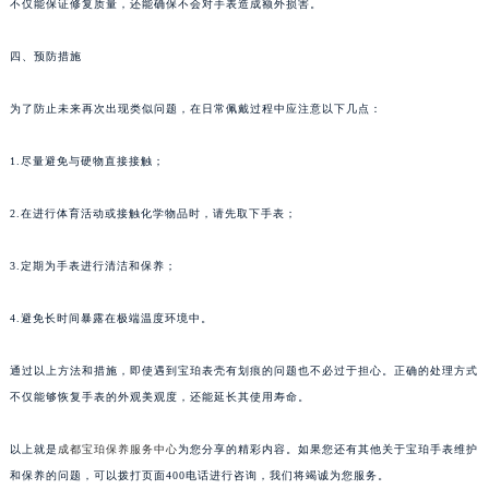
不仅能保证修复质量，还能确保不会对手表造成额外损害。
四、预防措施
为了防止未来再次出现类似问题，在日常佩戴过程中应注意以下几点：
1.尽量避免与硬物直接接触；
2.在进行体育活动或接触化学物品时，请先取下手表；
3.定期为手表进行清洁和保养；
4.避免长时间暴露在极端温度环境中。
通过以上方法和措施，即使遇到宝珀表壳有划痕的问题也不必过于担心。正确的处理方式
不仅能够恢复手表的外观美观度，还能延长其使用寿命。
以上就是
成都宝珀保养服务中心
为您分享的精彩内容。如果您还有其他关于宝珀手表维护
和保养的问题，可以拨打页面400电话进行咨询，我们将竭诚为您服务。