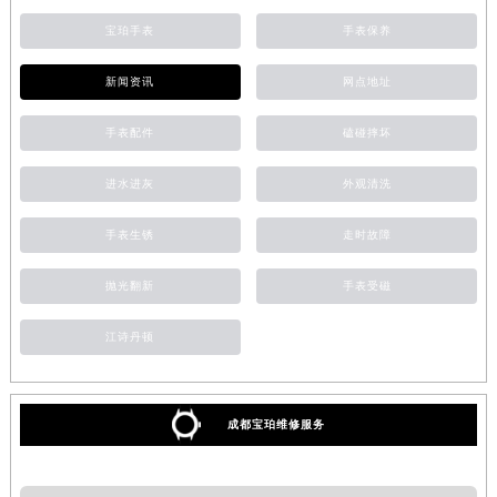
宝珀手表
手表保养
新闻资讯
网点地址
手表配件
磕碰摔坏
进水进灰
外观清洗
手表生锈
走时故障
抛光翻新
手表受磁
江诗丹顿
成都宝珀维修服务