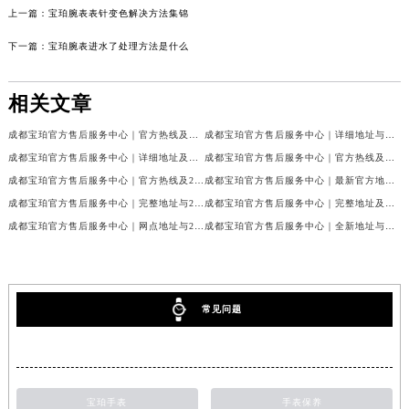
上一篇：
宝珀腕表表针变色解决方法集锦
下一篇：
宝珀腕表进水了处理方法是什么
相关文章
成都宝珀官方售后服务中心｜官方热线及门店地址权威信息公示（2026年7月最新）
成都宝珀官方售后服务中心｜详细地址与官方服务热线权威信息公示（2026年7月最新）
成都宝珀官方售后服务中心｜详细地址及服务电话权威信息公示（2026年7月最新）
成都宝珀官方售后服务中心｜官方热线及全部网点地址权威信息公示（2026年7月最新）
成都宝珀官方售后服务中心｜官方热线及24小时维修地址权威信息公示（2026年7月最新）
成都宝珀官方售后服务中心｜最新官方地址和维修热线权威信息公示（2026年7月最新）
成都宝珀官方售后服务中心｜完整地址与24小时售后热线权威信息公示（2026年7月最新）
成都宝珀官方售后服务中心｜完整地址及服务热线权威信息公示（2026年7月最新）
成都宝珀官方售后服务中心｜网点地址与24小时服务电话权威信息公示（2026年7月最新）
成都宝珀官方售后服务中心｜全新地址与官方售后热线权威信息公示（2026年7月最新）
常见问题
宝珀手表
手表保养