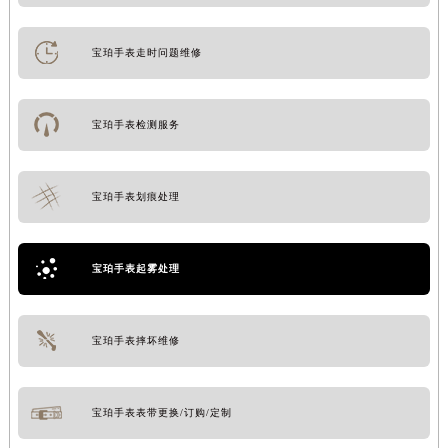
宝珀手表走时问题维修
宝珀手表检测服务
宝珀手表划痕处理
宝珀手表起雾处理
宝珀手表摔坏维修
宝珀手表表带更换/订购/定制