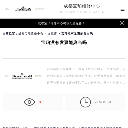
成都宝珀维修中心

BLANCPAIN MAINTENANCE

成都宝珀维修中心竭诚为您服务！
当前位置：
成都宝珀维修中心
>
文章库
> 宝珀没有发票能典当吗
宝珀没有发票能典当吗
在当前的市场环境下，很多消费者在购买二手商品时，会
遇到发票丢失或无法提供的情况。对于这类问题，典当行
是否接受没有发票的宝珀手表进行典当，是一个值得关
注…

次
2025-08-03