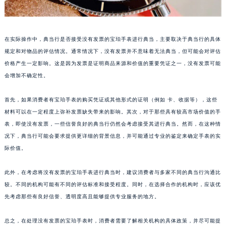
在实际操作中，典当行是否接受没有发票的宝珀手表进行典当，主要取决于典当行的具体
规定和对物品的评估情况。通常情况下，没有发票并不意味着无法典当，但可能会对评估
价格产生一定影响。这是因为发票是证明商品来源和价值的重要凭证之一，没有发票可能
会增加不确定性。
首先，如果消费者有宝珀手表的购买凭证或其他形式的证明（例如 卡、收据等），这些
材料可以在一定程度上弥补发票缺失带来的影响。其次，对于那些具有较高市场价值的手
表，即使没有发票，一些信誉良好的典当行仍然会考虑接受其进行典当。然而，在这种情
况下，典当行可能会要求提供更详细的背景信息，并可能通过专业的鉴定来确定手表的实
际价值。
此外，在考虑将没有发票的宝珀手表进行典当时，建议消费者与多家不同的典当行沟通比
较。不同的机构可能有不同的评估标准和接受程度。同时，在选择合作的机构时，应该优
先考虑那些有良好信誉、透明度高且能够提供专业服务的地方。
总之，在处理没有发票的宝珀手表时，消费者需要了解相关机构的具体政策，并尽可能提