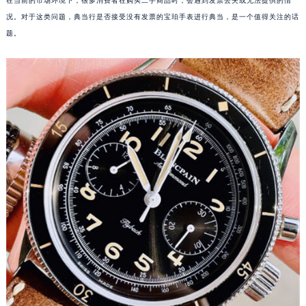
在当前的市场环境下，很多消费者在购买二手商品时，会遇到发票丢失或无法提供的情
况。对于这类问题，典当行是否接受没有发票的宝珀手表进行典当，是一个值得关注的话
题。