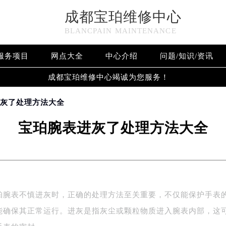
成都宝珀维修中心
BLANCPAIN MAINTENANCE
服务项目
网点大全
中心介绍
问题/知识/资讯
成都宝珀维修中心竭诚为您服务！
进灰了处理方法大全
宝珀腕表进灰了处理方法大全
珀腕表不慎进灰时，正确的处理方法至关重要，不仅能保护手表
能确保其正常运行。进灰是指灰尘或颗粒物质进入腕表内部，这