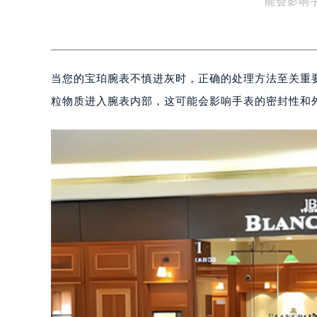
能会影响
当您的宝珀腕表不慎进灰时，正确的处理方法至关重
粒物质进入腕表内部，这可能会影响手表的密封性和