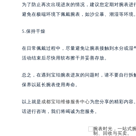
为了防止再次出现进灰的情况，建议您定期对腕表进
避免在极端环境下佩戴腕表，如沙尘暴、潮湿等环境
5.保持干燥
在日常佩戴过程中，尽量避免让腕表接触到水分或湿
活动结束后尽快用软布擦干并妥善存放。
总之，在遇到宝珀腕表进灰的问题时，请不要自行拆
保养以延长腕表使用寿命。
以上就是
成都宝珀维修服务中心
为您分享的精彩内容
话进行咨询，我们将竭诚为您服务。