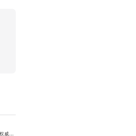
成都宝珀官方售后服务中心｜详细地址与官方服务热线权威信息公示（2026年7月最新）