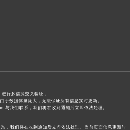
 进行多信源交叉验证，
由于数据体量庞大，无法保证所有信息实时更新。
com 与我们联系，我们将在收到通知后立即依法处理。
我们联系，我们将在收到通知后立即依法处理。当前页面信息更新时