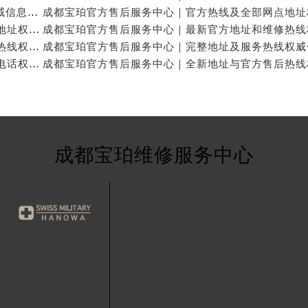
成都宝珀官方售后服务中心｜详细地址及服务电话权威信息公示（2026年7月最新）
成都宝珀官方售后服务中心｜官方热线及24小时维修地址权威信息公示（2026年7月最新）
成都宝珀官方售后服务中心｜完整地址与24小时售后热线权威信息公示（2026年7月最新）
成都宝珀官方售后服务中心｜网点地址与24小时服务电话权威信息公示（2026年7月最新）
成都宝珀维修服务中心