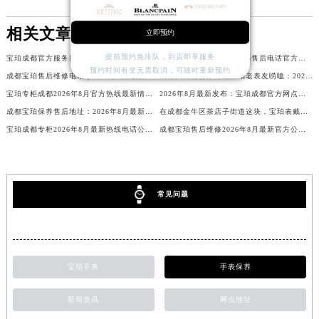
相关文章
立即预约
提前预约免排队，到店即享服务
宝珀成都官方服务网点地址2026年8月最新公布，热线电话售后客户直达通道
2026年8月最新：宝珀成都售后电话官方权威公示通告，精准售后网点信息及维修保养服务指南！
预约时间有变无需取消，可随时重新预约
成都宝珀售后维修电话｜2026年8月最新官方信息公示：腕表保养、检测与故障维修服务网点通告
成都大邑县晋原街道宝珀老表友唠嗑：2026年8月最新维修保养咋个找客服？服务电话信息我摸透了！
宝珀专柜成都2026年8月官方热线最新情报站，客服专员为客户提供全面服务
2026年8月最新发布：宝珀成都官方网点电话及售后服务地址
成都宝珀保养售后地址：2026年8月最新官方权威信息公示暨售后网点全面通告
在成都金牛区茶店子街道这块，宝珀表戴久了想保养？2026年8月最新客户服务电话攻略来了，维修保养前先听我唠唠这些实在龙门阵
宝珀成都专柜2026年8月最新热线电话公布，官方客服全天候待命为您服务
成都宝珀售后维修2026年8月最新官方公示：权威服务信息与保养指南
常见问题
宝珀手表
手表保养
新闻资讯
网点地址