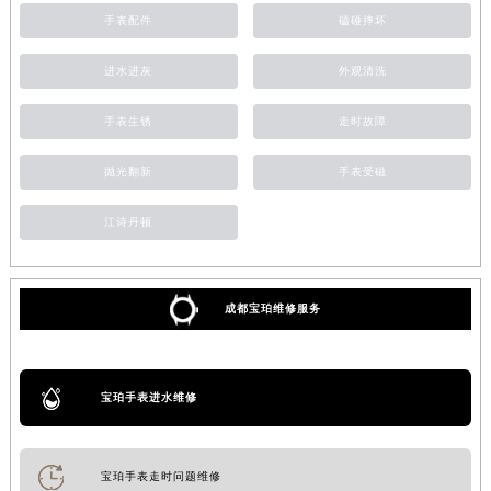
手表配件
磕碰摔坏
进水进灰
外观清洗
手表生锈
走时故障
抛光翻新
手表受磁
江诗丹顿
成都宝珀维修服务
宝珀手表进水维修
宝珀手表走时问题维修