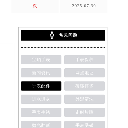
次
2025-07-30
常见问题
宝珀手表
手表保养
新闻资讯
网点地址
手表配件
磕碰摔坏
进水进灰
外观清洗
手表生锈
走时故障
抛光翻新
手表受磁