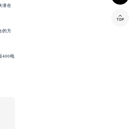
决潜在

合的方
400电