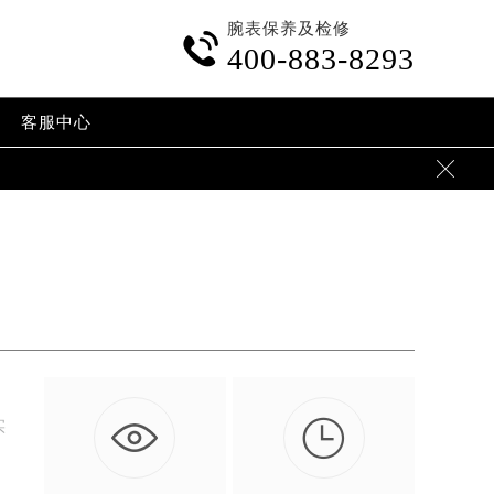
腕表保养及检修

400-883-8293
客服中心


实