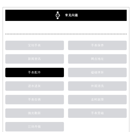
常见问题
宝珀手表
手表保养
新闻资讯
网点地址
手表配件
磕碰摔坏
进水进灰
外观清洗
手表生锈
走时故障
抛光翻新
手表受磁
江诗丹顿