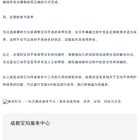
确保所有步骤都按照正确的方式完成。
四、定期检查与保养
无论选择哪种方法来调整宝珀手表的表带长度，在日常佩戴过程中也应定期检查并适当保
养。这样不仅可以保持手表的良好状态，还能延长其使用寿命。
总之，在遇到宝珀手表表带过长的问题时，请根据自己的实际情况选择合适的解决办法。
无论是自己动手还是寻求专业人士的帮助，都应确保操作过程中的安全性和准确性。
以上就是
成都宝珀维修服务中心
为您分享的精彩内容。如果您还有其他关于宝珀手表维护
和保养的问题，可以拨打页面400电话进行咨询，我们将竭诚为您服务。
成都宝珀服务中心