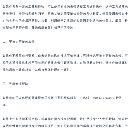
如果你具备一定的工具和经验，可以使用专业的表带调整工具进行操作。这些工具通常包
括表带钳、表带扣和螺丝刀等。首先，确定需要缩短表带的具体长度，然后使用表带钳小
心地将多余的金属环剪掉。接着，利用螺丝刀将新的扣眼固定到适当的位置上。最后，检
查新长度是否合适，并确保所有部件都已牢固安装。
二、更换为更短的表带
如果你不希望自行调整，或者觉得自己的技术不够熟练，可以考虑更换为更短的表带。宝
珀手表通常提供多种不同长度的替换表带供顾客选择。在选择新表带时，请务必确保其材
质与原装一致或相似，以保持整体外观的一致性。
三、寻求专业帮助
如果您的手表出现问题建议您尽快拨打宝珀维修服务中心热线：400-609-9509进行咨
询。
如果上述方法都不适合你，或者你对操作没有把握时，最好寻求专业人士的帮助。许多钟
表店或维修点都提供专业的服务项目。他们可以根据你的需求提供定制化的解决方案，并