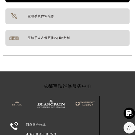
宝珀手表摔坏维修
宝珀手表表带更换/订购/定制
成都宝珀维修服务中心


网点服务热线

400-883-8293