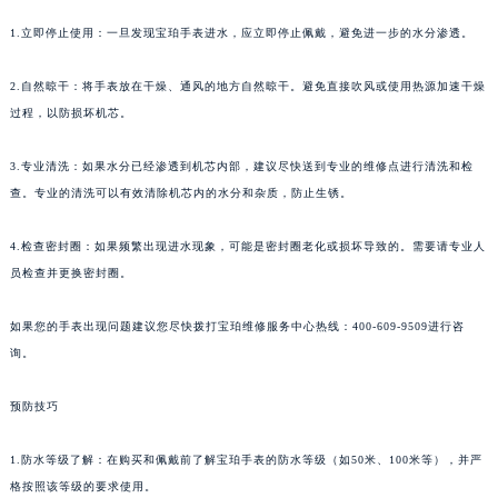
1.立即停止使用：一旦发现宝珀手表进水，应立即停止佩戴，避免进一步的水分渗透。
2.自然晾干：将手表放在干燥、通风的地方自然晾干。避免直接吹风或使用热源加速干燥
过程，以防损坏机芯。
3.专业清洗：如果水分已经渗透到机芯内部，建议尽快送到专业的维修点进行清洗和检
查。专业的清洗可以有效清除机芯内的水分和杂质，防止生锈。
4.检查密封圈：如果频繁出现进水现象，可能是密封圈老化或损坏导致的。需要请专业人
员检查并更换密封圈。
如果您的手表出现问题建议您尽快拨打宝珀维修服务中心热线：400-609-9509进行咨
询。
预防技巧
1.防水等级了解：在购买和佩戴前了解宝珀手表的防水等级（如50米、100米等），并严
格按照该等级的要求使用。