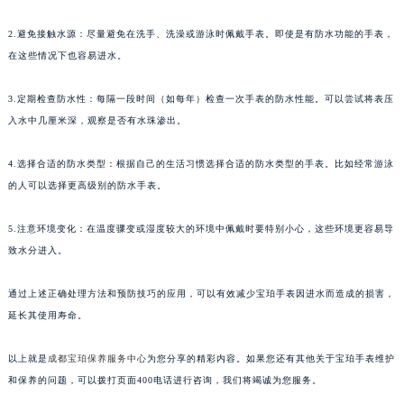
2.避免接触水源：尽量避免在洗手、洗澡或游泳时佩戴手表。即使是有防水功能的手表，
在这些情况下也容易进水。
3.定期检查防水性：每隔一段时间（如每年）检查一次手表的防水性能。可以尝试将表压
入水中几厘米深，观察是否有水珠渗出。
4.选择合适的防水类型：根据自己的生活习惯选择合适的防水类型的手表。比如经常游泳
的人可以选择更高级别的防水手表。
5.注意环境变化：在温度骤变或湿度较大的环境中佩戴时要特别小心，这些环境更容易导
致水分进入。
通过上述正确处理方法和预防技巧的应用，可以有效减少宝珀手表因进水而造成的损害，
延长其使用寿命。
以上就是
成都宝珀保养服务中心
为您分享的精彩内容。如果您还有其他关于宝珀手表维护
和保养的问题，可以拨打页面400电话进行咨询，我们将竭诚为您服务。