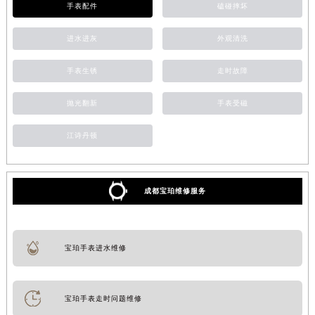
手表配件
磕碰摔坏
进水进灰
外观清洗
手表生锈
走时故障
抛光翻新
手表受磁
江诗丹顿
成都宝珀维修服务
宝珀手表进水维修
宝珀手表走时问题维修