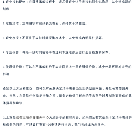
1.避免接触硬物：在日常佩戴过程中，请尽量避免让手表接触到尖锐物品，以免造成新的
划痕。
2.定期清洁：定期用软布擦拭表壳表面，保持其干净整洁。
3.避免水浸：不要将手表长时间浸泡在水中，以免造成内部零件损坏。
4.专业保养：每隔一段时间请将手表送到专业维修店进行全面检查和保养。
5.使用保护膜：可以在不佩戴时给手表表面贴上一层透明保护膜，减少外界环境对表壳的
影响。
通过以上方法和建议，您可以有效解决宝珀手表表壳出现的划痕问题，并延长其使用寿
命。当然，在采取任何修复措施之前，请务必确保了解您的手表型号以及制造商提供的具
体指导和建议。
以上就是
成都宝珀保养服务中心
为您分享的精彩内容。如果您还有其他关于宝珀手表维护
和保养的问题，可以拨打页面400电话进行咨询，我们将竭诚为您服务。