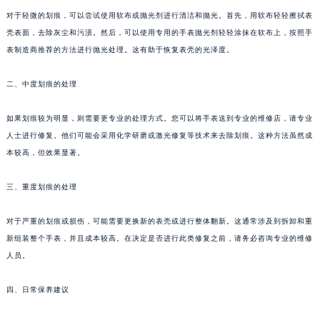
对于轻微的划痕，可以尝试使用软布或抛光剂进行清洁和抛光。首先，用软布轻轻擦拭表
壳表面，去除灰尘和污渍。然后，可以使用专用的手表抛光剂轻轻涂抹在软布上，按照手
表制造商推荐的方法进行抛光处理。这有助于恢复表壳的光泽度。
二、中度划痕的处理
如果划痕较为明显，则需要更专业的处理方式。您可以将手表送到专业的维修店，请专业
人士进行修复。他们可能会采用化学研磨或激光修复等技术来去除划痕。这种方法虽然成
本较高，但效果显著。
三、重度划痕的处理
对于严重的划痕或损伤，可能需要更换新的表壳或进行整体翻新。这通常涉及到拆卸和重
新组装整个手表，并且成本较高。在决定是否进行此类修复之前，请务必咨询专业的维修
人员。
四、日常保养建议