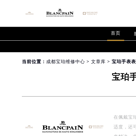
首页
当前位置：
成都宝珀维修中心
>
文章库
> 宝珀手表
宝珀
在佩戴宝
适度，还