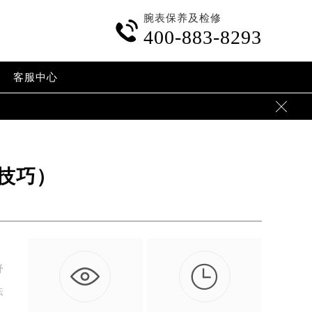
腕表保养及检修

400-883-8293
客服中心

技巧）

舒
法