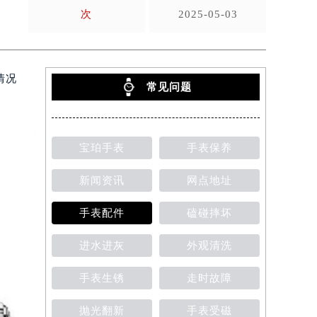
次
2025-05-03
情况
常见问题
宝珀手表
手表保养
新闻资讯
网点地址
手表配件
磕碰摔坏
进水进灰
外观清洗
手表生锈
走时故障
抛光翻新
手表受磁