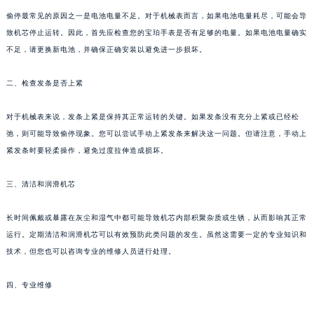
偷停最常见的原因之一是电池电量不足。对于机械表而言，如果电池电量耗尽，可能会导
致机芯停止运转。因此，首先应检查您的宝珀手表是否有足够的电量。如果电池电量确实
不足，请更换新电池，并确保正确安装以避免进一步损坏。
二、检查发条是否上紧
对于机械表来说，发条上紧是保持其正常运转的关键。如果发条没有充分上紧或已经松
弛，则可能导致偷停现象。您可以尝试手动上紧发条来解决这一问题。但请注意，手动上
紧发条时要轻柔操作，避免过度拉伸造成损坏。
三、清洁和润滑机芯
长时间佩戴或暴露在灰尘和湿气中都可能导致机芯内部积聚杂质或生锈，从而影响其正常
运行。定期清洁和润滑机芯可以有效预防此类问题的发生。虽然这需要一定的专业知识和
技术，但您也可以咨询专业的维修人员进行处理。
四、专业维修