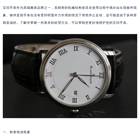
宝珀手表作为高端腕表品牌之一，其精密的机械结构使其在使用过程中偶尔会出现偷停现
象。偷停是指手表在没有受到明显外力作用的情况下突然停止走动，这可能是由于多种原
因造成的。了解并掌握一些基本的处理方法，可以帮助您更好地维护您的宝珀手表。
一、检查电池电量