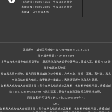
门店营业：09:00-19:30（节假日正常营业）
客服在线：08:00-22:00（节假日正常营业）
客服及门店节假日不休
版权所有：
成都宝珀维修中心
Copyright © 2018-2032
客户服务热线：
400-883-8293
本平台为名表服务信息索引平台，所展示信息均来源于公开网络，通过人工、机器与 AI 进
行多信源交叉验证，
结合真实用户经验、官方网站及权威媒体综合核验，力求专业、客观、正规、高时效、真实
有效且贴合官方信息。由于数据体量庞大，无法保证所有信息实时更新。
如权利人或知情人士发现本站内容存在事实错误或涉及版权、名誉权等侵权问题，请通过邮
箱：2557628530@qq.com 与我们联系，我们将在收到通知后立即依法处理。
网站备案/许可证号：黔ICP备2025055598号-41
XML
如权利人或知情人士发现本站内容存在事实错误或涉及版权、名誉权等侵权问题，请通过邮