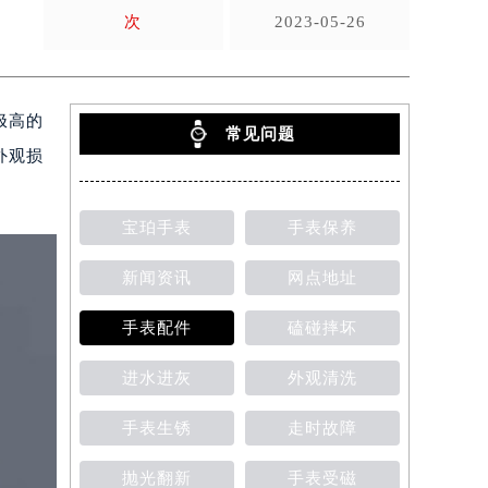
次
2023-05-26
极高的
常见问题
外观损
宝珀手表
手表保养
新闻资讯
网点地址
手表配件
磕碰摔坏
进水进灰
外观清洗
手表生锈
走时故障
抛光翻新
手表受磁