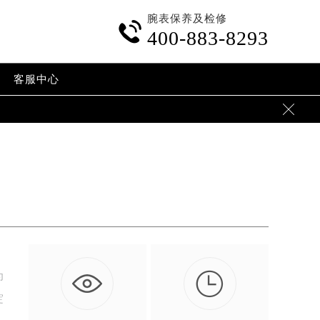
腕表保养及检修

400-883-8293
客服中心


为
绽