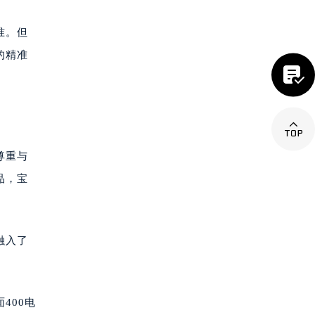
准。但
的精准


尊重与
品，宝
融入了
400电