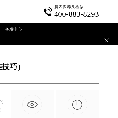
腕表保养及检修

400-883-8293
客服中心

准技巧）

湛的
顶