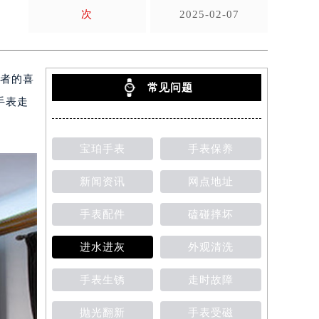
次
2025-02-07
好者的喜
常见问题
手表走
宝珀手表
手表保养
新闻资讯
网点地址
手表配件
磕碰摔坏
进水进灰
外观清洗
手表生锈
走时故障
抛光翻新
手表受磁