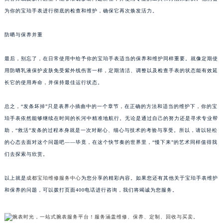
为你的宝珀手表进行彻底的检查和维护，确保它再次焕发活力。
防晒与保养并重
最后，别忘了，在日常使用中给予你的宝珀手表适当的保养和维护同样重要。就像定期使
用防晒乳液保护皮肤免受紫外线伤害一样，定期清洁、调整以及检查手表的状态能有效延
长它的使用寿命，并保持最佳运行状态。
总之，“发条坏掉”只是表界小插曲中的一个章节，在正确的方法和适当的维护下，你的宝
珀手表依然能够继续在时间的长河中精准地航行。无论是通过自己的努力还是寻求专业帮
助，“救活”发条的过程本身就是一次对耐心、细心与技术的考验与享受。所以，请以轻松
的心态去面对这个问题吧——毕竟，在这个快节奏的世界里，“慢下来”的艺术同样值得我
们去探索与欣赏。
以上就是
成都宝珀维修服务中心
为您分享的精彩内容。如果您还有其他关于宝珀手表维护
和保养的问题，可以拨打页面400电话进行咨询，我们将竭诚为您服务。