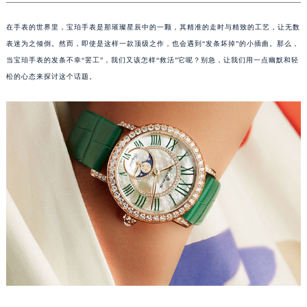
在手表的世界里，宝珀手表是那璀璨星辰中的一颗，其精准的走时与精致的工艺，让无数
表迷为之倾倒。然而，即使是这样一款顶级之作，也会遇到“发条坏掉”的小插曲。那么，
当宝珀手表的发条不幸“罢工”，我们又该怎样“救活”它呢？别急，让我们用一点幽默和轻
松的心态来探讨这个话题。