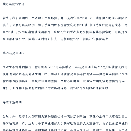
找寻新的“油”源
首先，我们要明白一个道理：发条坏掉，并不是说它真的“死”了。就像你长时间不涂防晒
乳液，皮肤可能会晒伤一样，手表的发条也需要定期的“加油”来保持良好的运行状态。这
里的“油”，指的是润滑油或润滑剂。当发现宝珀手表走时变慢或有其他异常时，可能是发
条润滑不够所致。因此，及时给它补充一点新鲜的“油”，就能让它焕发新生。
手动还是自动？
面对发条坏掉的情况，你可能会问：“是选择手动上链还是自动上链？”这其实就像选择是
使用喷雾防晒还是乳液防晒一样。手动上链就像是直接涂抹乳液——你需要亲自操作来为
你的手表提供能量。虽然过程可能需要一些耐心和时间（就像涂防晒乳液时需要均匀涂
抹），但这种直接而有效的操作方式能确保每一滴“油”都恰到好处地被吸收。
寻求专业帮助
当然，并不是每个人都有能力或兴趣自己给手表添加润滑油。就像不是每个人都喜欢自己
涂防晒乳液一样。这时，寻求专业维修人员的帮助就显得尤为重要了。他们就像是专业的
美容师或皮肤科医生，能够准确诊断问题所在，并使用专业的工具和方法来解决。他们会