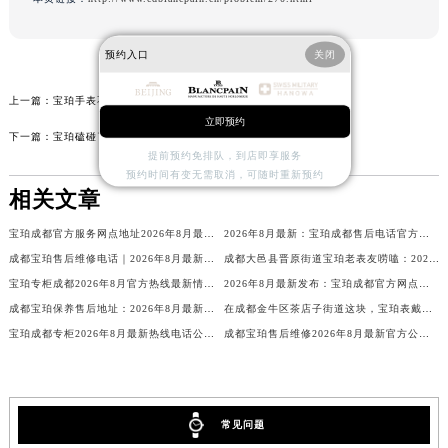
预约入口
关闭
上一篇：
宝珀手表不走处理办法（保养与维修技巧）
立即预约
下一篇：
宝珀磕碰了怎么处理（手表修复的正确步骤与技巧）
提前预约免排队，到店即享服务
预约时间有变无需取消，可随时重新预约
相关文章
宝珀成都官方服务网点地址2026年8月最新公布，热线电话售后客户直达通道
2026年8月最新：宝珀成都售后电话官方权威公示通告，精准售后网点信息及维修保养服务指南！
成都宝珀售后维修电话｜2026年8月最新官方信息公示：腕表保养、检测与故障维修服务网点通告
成都大邑县晋原街道宝珀老表友唠嗑：2026年8月最新维修保养咋个找客服？服务电话信息我摸透了！
宝珀专柜成都2026年8月官方热线最新情报站，客服专员为客户提供全面服务
2026年8月最新发布：宝珀成都官方网点电话及售后服务地址
成都宝珀保养售后地址：2026年8月最新官方权威信息公示暨售后网点全面通告
在成都金牛区茶店子街道这块，宝珀表戴久了想保养？2026年8月最新客户服务电话攻略来了，维修保养前先听我唠唠这些实在龙门阵
宝珀成都专柜2026年8月最新热线电话公布，官方客服全天候待命为您服务
成都宝珀售后维修2026年8月最新官方公示：权威服务信息与保养指南
常见问题