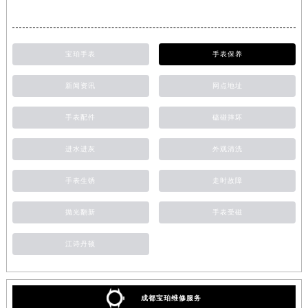
宝珀手表
手表保养
新闻资讯
网点地址
手表配件
磕碰摔坏
进水进灰
外观清洗
手表生锈
走时故障
抛光翻新
手表受磁
江诗丹顿
成都宝珀维修服务