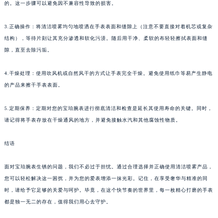
的。这一步骤可以避免因不兼容性导致的损害。
3.正确操作：将清洁喷雾均匀地喷洒在手表表面和缝隙上（注意不要直接对着机芯或复杂
结构），等待片刻让其充分渗透和软化污渍。随后用干净、柔软的布轻轻擦拭表面和缝
隙，直至去除污垢。
4.干燥处理：使用吹风机或自然风干的方式让手表完全干燥。避免使用纸巾等易产生静电
的产品来擦干手表表面。
5.定期保养：定期对您的宝珀腕表进行彻底清洁和检查是延长其使用寿命的关键。同时，
请记得将手表存放在干燥通风的地方，并避免接触水汽和其他腐蚀性物质。
结语
面对宝珀腕表生锈的问题，我们不必过于担忧。通过合理选择并正确使用清洁喷雾产品，
您可以轻松解决这一困扰，并为您的爱表增添一抹光彩。记住，在享受奢华与精准的同
时，请给予它足够的关爱与呵护。毕竟，在这个快节奏的世界里，每一枚精心打磨的手表
都是独一无二的存在，值得我们用心去守护。