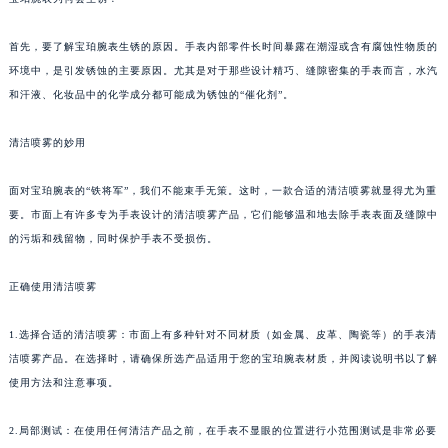
首先，要了解宝珀腕表生锈的原因。手表内部零件长时间暴露在潮湿或含有腐蚀性物质的
环境中，是引发锈蚀的主要原因。尤其是对于那些设计精巧、缝隙密集的手表而言，水汽
和汗液、化妆品中的化学成分都可能成为锈蚀的“催化剂”。
清洁喷雾的妙用
面对宝珀腕表的“铁将军”，我们不能束手无策。这时，一款合适的清洁喷雾就显得尤为重
要。市面上有许多专为手表设计的清洁喷雾产品，它们能够温和地去除手表表面及缝隙中
的污垢和残留物，同时保护手表不受损伤。
正确使用清洁喷雾
1.选择合适的清洁喷雾：市面上有多种针对不同材质（如金属、皮革、陶瓷等）的手表清
洁喷雾产品。在选择时，请确保所选产品适用于您的宝珀腕表材质，并阅读说明书以了解
使用方法和注意事项。
2.局部测试：在使用任何清洁产品之前，在手表不显眼的位置进行小范围测试是非常必要