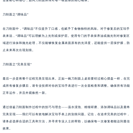
需要耐心和细心，如同刀削面师傅对每一根面条的精心雕琢。
刀削面之“调味品”
在刀削面中，“调味品”不仅提升了口感，也赋予了食物独特的风味。对于修复后的宝珀手
表来说，“调味品”可以理解为上光剂或保护层。使用专门的手表保养油或抛光剂对修复区
域进行涂抹和抛光处理，不仅能够恢复金属表面原有的光泽度，还能提供一层保护膜，防
止未来再次出现划痕。
刀削面之“完美呈现”
最后一步是将整个过程完美呈现出来。正如一碗刀削面上桌前要经过精心摆盘一样，在完
成所有修复步骤后，请专业技师对你的宝珀手表进行一次全面检查和调整。确保所有功能
正常运作，并且外观焕然一新。
通过借鉴刀削面制作过程中的技巧与理念——温水浸泡、精细研磨、添加调味品以及最终
完美呈现——我们可以有效地解决宝珀手表上的划痕问题。记住，在追求完美的过程中，
请务必选择合适的工具和方法，并寻求专业人士的帮助，以确保每一次修复都能达到最佳
效果。