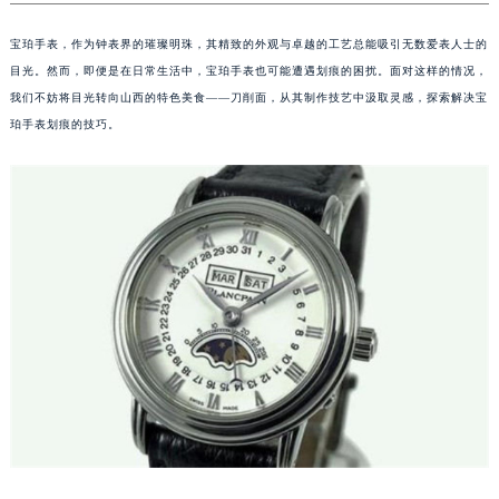
宝珀手表，作为钟表界的璀璨明珠，其精致的外观与卓越的工艺总能吸引无数爱表人士的
目光。然而，即便是在日常生活中，宝珀手表也可能遭遇划痕的困扰。面对这样的情况，
我们不妨将目光转向山西的特色美食——刀削面，从其制作技艺中汲取灵感，探索解决宝
珀手表划痕的技巧。