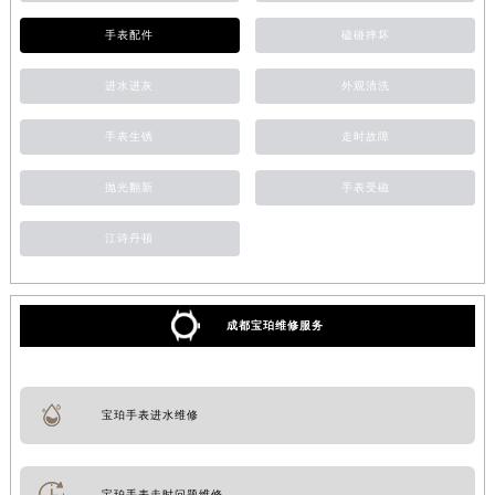
手表配件
磕碰摔坏
进水进灰
外观清洗
手表生锈
走时故障
抛光翻新
手表受磁
江诗丹顿
成都宝珀维修服务
宝珀手表进水维修
宝珀手表走时问题维修