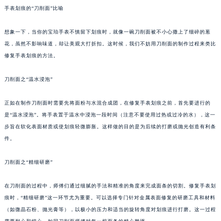
手表划痕的“刀削面”比喻
想象一下，当你的宝珀手表不慎留下划痕时，就像一碗刀削面被不小心撒上了细碎的葱
花，虽然不影响味道，却让美观大打折扣。这时候，我们不妨用刀削面的制作过程来类比
修复手表划痕的方法。
刀削面之“温水浸泡”
正如在制作刀削面时需要先将面粉与水混合成团，在修复手表划痕之前，首先要进行的
是“温水浸泡”。将手表置于温水中浸泡一段时间（注意不要使用过热或过冷的水），这一
步旨在软化表面材质或使划痕轻微膨胀。这样做的目的是为后续的打磨或抛光创造有利条
件。
刀削面之“精细研磨”
在刀削面的过程中，师傅们通过细腻的手法和精准的角度来完成面条的切割。修复手表划
痕时，“精细研磨”这一环节尤为重要。可以选择专门针对金属表面修复的研磨工具和材料
（如微晶石粉、抛光膏等），以极小的压力和适当的旋转角度对划痕进行打磨。这一过程