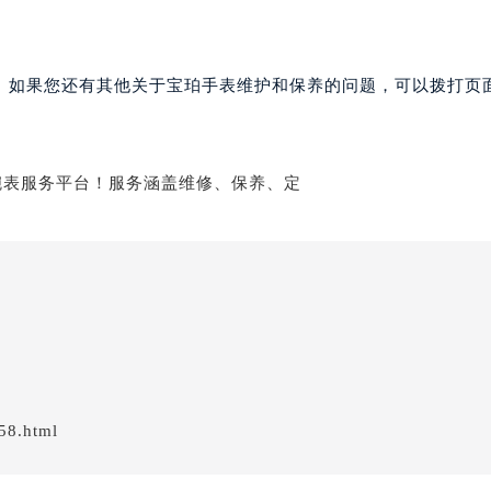
。
。如果您还有其他关于宝珀手表维护和保养的问题，可以拨打页面
58.html