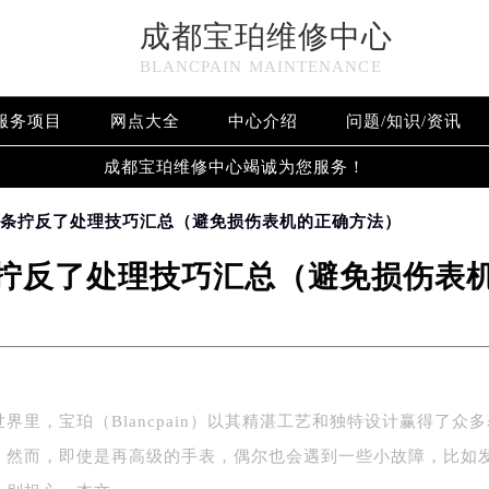
成都宝珀维修中心
BLANCPAIN MAINTENANCE
服务项目
网点大全
中心介绍
问题/知识/资讯
成都宝珀维修中心竭诚为您服务！
发条拧反了处理技巧汇总（避免损伤表机的正确方法）
拧反了处理技巧汇总（避免损伤表
界里，宝珀（Blancpain）以其精湛工艺和独特设计赢得了众
。然而，即使是再高级的手表，偶尔也会遇到一些小故障，比如