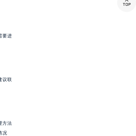

需要进
建议联
理方法
情况