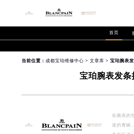
首页
当前位置：
成都宝珀维修中心
>
文章库
> 宝珀腕表
宝珀腕表发条
在腕表的世
迷的青睐