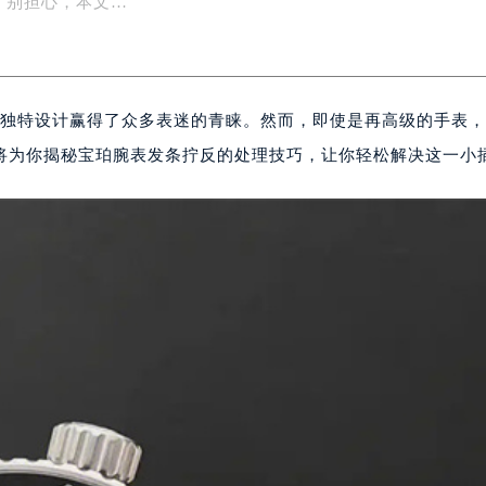
。别担心，本文…
工艺和独特设计赢得了众多表迷的青睐。然而，即使是再高级的手表
将为你揭秘宝珀腕表发条拧反的处理技巧，让你轻松解决这一小