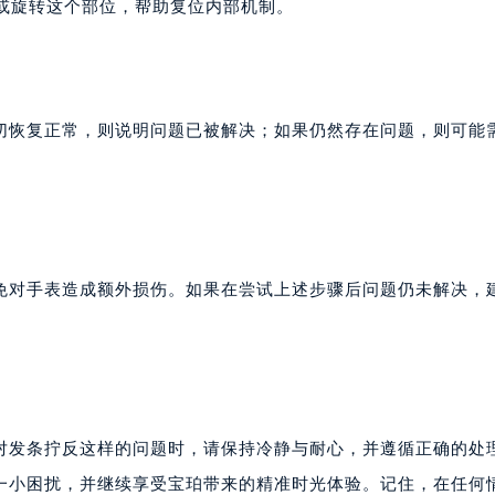
或旋转这个部位，帮助复位内部机制。
切恢复正常，则说明问题已被解决；如果仍然存在问题，则可能
免对手表造成额外损伤。如果在尝试上述步骤后问题仍未解决，
对发条拧反这样的问题时，请保持冷静与耐心，并遵循正确的处
一小困扰，并继续享受宝珀带来的精准时光体验。记住，在任何