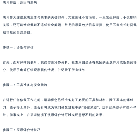
表耳掉落：原因与影响
表耳作为连接腕表主体与表带的关键部件，其重要性不言而喻。一旦发生掉落，不仅影响
美观，还可能造成佩戴不适或安全问题。常见的原因包括日常碰撞、使用不当或长时间佩
戴导致的自然磨损。
步骤一：诊断与评估
首先，面对掉落的表耳，我们需要冷静分析。检查周围是否有残留的金属碎片或断裂的部
分。使用手电筒仔细观察损伤情况，并记录下所有细节。
步骤二：工具准备与安全措施
在进行任何修复工作之前，请确保您已经准备好了必要的工具和材料。除了基本的螺丝
刀、镊子等工具外，缝合针将成为我们修复过程中的“秘密武器”。这听起来似乎有些不寻
常，但事实上，在某些情况下使用缝合针可以实现意想不到的效果。
步骤三：应用缝合针技巧