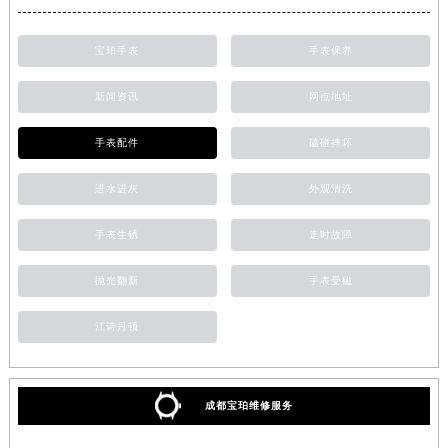
宝珀手表
手表保养
新闻资讯
网点地址
手表配件
磕碰摔坏
进水进灰
外观清洗
手表生锈
走时故障
抛光翻新
手表受磁
江诗丹顿
成都宝珀维修服务