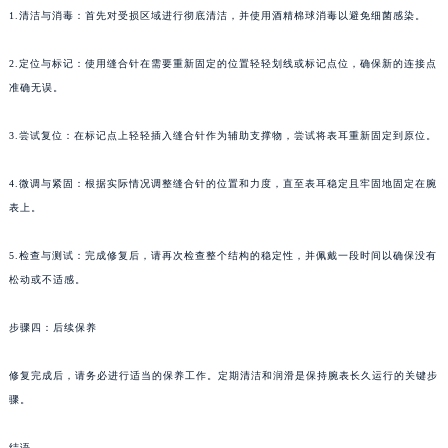
1.清洁与消毒：首先对受损区域进行彻底清洁，并使用酒精棉球消毒以避免细菌感染。
2.定位与标记：使用缝合针在需要重新固定的位置轻轻划线或标记点位，确保新的连接点
准确无误。
3.尝试复位：在标记点上轻轻插入缝合针作为辅助支撑物，尝试将表耳重新固定到原位。
4.微调与紧固：根据实际情况调整缝合针的位置和力度，直至表耳稳定且牢固地固定在腕
表上。
5.检查与测试：完成修复后，请再次检查整个结构的稳定性，并佩戴一段时间以确保没有
松动或不适感。
步骤四：后续保养
修复完成后，请务必进行适当的保养工作。定期清洁和润滑是保持腕表长久运行的关键步
骤。
结语