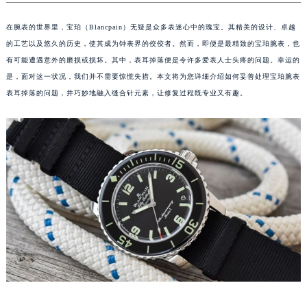
在腕表的世界里，宝珀（Blancpain）无疑是众多表迷心中的瑰宝。其精美的设计、卓越
的工艺以及悠久的历史，使其成为钟表界的佼佼者。然而，即便是最精致的宝珀腕表，也
有可能遭遇意外的磨损或损坏。其中，表耳掉落便是令许多爱表人士头疼的问题。幸运的
是，面对这一状况，我们并不需要惊慌失措。本文将为您详细介绍如何妥善处理宝珀腕表
表耳掉落的问题，并巧妙地融入缝合针元素，让修复过程既专业又有趣。