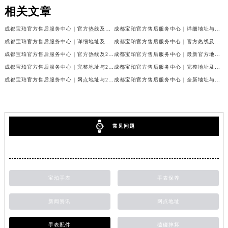
相关文章
成都宝珀官方售后服务中心｜官方热线及门店地址权威信息公示（2026年7月最新）
成都宝珀官方售后服务中心｜详细地址与官方服务热线权威信息公示（2026年7月最新）
成都宝珀官方售后服务中心｜详细地址及服务电话权威信息公示（2026年7月最新）
成都宝珀官方售后服务中心｜官方热线及全部网点地址权威信息公示（2026年7月最新）
成都宝珀官方售后服务中心｜官方热线及24小时维修地址权威信息公示（2026年7月最新）
成都宝珀官方售后服务中心｜最新官方地址和维修热线权威信息公示（2026年7月最新）
成都宝珀官方售后服务中心｜完整地址与24小时售后热线权威信息公示（2026年7月最新）
成都宝珀官方售后服务中心｜完整地址及服务热线权威信息公示（2026年7月最新）
成都宝珀官方售后服务中心｜网点地址与24小时服务电话权威信息公示（2026年7月最新）
成都宝珀官方售后服务中心｜全新地址与官方售后热线权威信息公示（2026年7月最新）
常见问题
宝珀手表
手表保养
新闻资讯
网点地址
手表配件
磕碰摔坏