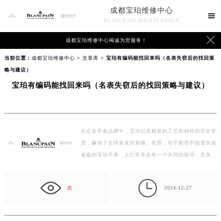
成都宝珀维修中心

BLANCPAIN MAINTENANCE

成都宝珀维修中心竭诚为您服务！
当前位置：
成都宝珀维修中心
>
文章库
> 宝珀有编码能找回来吗（名表失窃后的找回策
略与建议）
宝珀有编码能找回来吗（名表失窃后的找回策略与建议）
在众多手表品牌中，宝珀以其精湛的工艺和独特的历史背
景，赢得了全球表迷的青睐。然而，对于那些不慎遗失或
被盗的宝珀手表，人们常常会有一个共同的疑问：丢失的
手…

次
2024-12-27