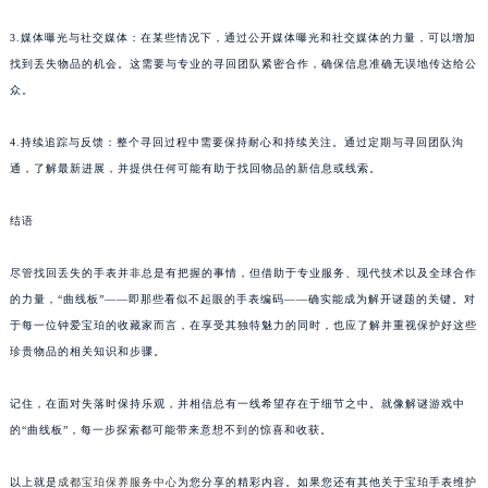
3.媒体曝光与社交媒体：在某些情况下，通过公开媒体曝光和社交媒体的力量，可以增加
找到丢失物品的机会。这需要与专业的寻回团队紧密合作，确保信息准确无误地传达给公
众。
4.持续追踪与反馈：整个寻回过程中需要保持耐心和持续关注。通过定期与寻回团队沟
通，了解最新进展，并提供任何可能有助于找回物品的新信息或线索。
结语
尽管找回丢失的手表并非总是有把握的事情，但借助于专业服务、现代技术以及全球合作
的力量，“曲线板”——即那些看似不起眼的手表编码——确实能成为解开谜题的关键。对
于每一位钟爱宝珀的收藏家而言，在享受其独特魅力的同时，也应了解并重视保护好这些
珍贵物品的相关知识和步骤。
记住，在面对失落时保持乐观，并相信总有一线希望存在于细节之中。就像解谜游戏中
的“曲线板”，每一步探索都可能带来意想不到的惊喜和收获。
以上就是
成都宝珀保养服务中心
为您分享的精彩内容。如果您还有其他关于宝珀手表维护