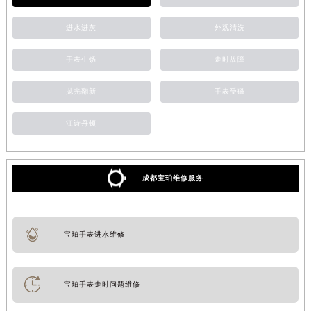
进水进灰
外观清洗
手表生锈
走时故障
抛光翻新
手表受磁
江诗丹顿
成都宝珀维修服务
宝珀手表进水维修
宝珀手表走时问题维修