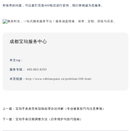
和保养的问题，可以拨打页面400电话进行咨询，我们将竭诚为您服务。
成都宝珀服务中心
本文tag：
服务专线：
400-883-8293
本页链接：
http://www.cdblancpain.cn/problem/249.html
上一篇：
宝珀手表表壳有划痕处理办法详解（专业修复技巧与注意事项）
下一篇：
宝珀手表日期调整方法（日常维护与技巧指南）