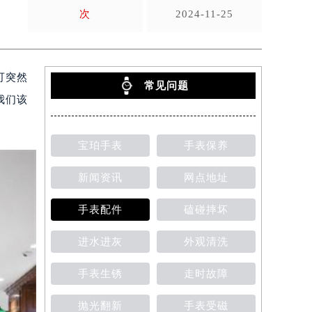
次
2024-11-25
可突然
常见问题
我们该
宝珀手表
手表保养
新闻资讯
网点地址
手表配件
磕碰摔坏
进水进灰
外观清洗
手表生锈
走时故障
抛光翻新
手表受磁