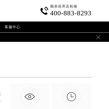
腕表保养及检修

400-883-8293
客服中心


机
手