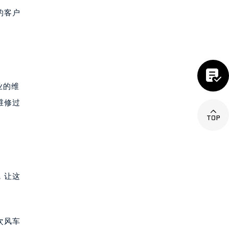
的客户

业的维
维修过

，让这
次风车