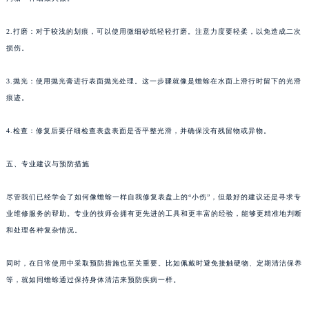
2.打磨：对于较浅的划痕，可以使用微细砂纸轻轻打磨。注意力度要轻柔，以免造成二次
损伤。
3.抛光：使用抛光膏进行表面抛光处理。这一步骤就像是蟾蜍在水面上滑行时留下的光滑
痕迹。
4.检查：修复后要仔细检查表盘表面是否平整光滑，并确保没有残留物或异物。
五、专业建议与预防措施
尽管我们已经学会了如何像蟾蜍一样自我修复表盘上的“小伤”，但最好的建议还是寻求专
业维修服务的帮助。专业的技师会拥有更先进的工具和更丰富的经验，能够更精准地判断
和处理各种复杂情况。
同时，在日常使用中采取预防措施也至关重要。比如佩戴时避免接触硬物、定期清洁保养
等，就如同蟾蜍通过保持身体清洁来预防疾病一样。