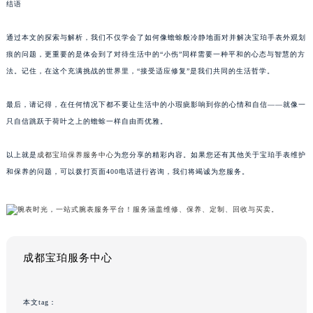
结语
通过本文的探索与解析，我们不仅学会了如何像蟾蜍般冷静地面对并解决宝珀手表外观划
痕的问题，更重要的是体会到了对待生活中的“小伤”同样需要一种平和的心态与智慧的方
法。记住，在这个充满挑战的世界里，“接受适应修复”是我们共同的生活哲学。
最后，请记得，在任何情况下都不要让生活中的小瑕疵影响到你的心情和自信——就像一
只自信跳跃于荷叶之上的蟾蜍一样自由而优雅。
以上就是
成都宝珀保养服务中心
为您分享的精彩内容。如果您还有其他关于宝珀手表维护
和保养的问题，可以拨打页面400电话进行咨询，我们将竭诚为您服务。
成都宝珀服务中心
本文tag：