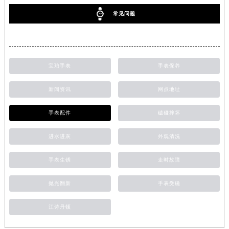
常见问题
宝珀手表
手表保养
新闻资讯
网点地址
手表配件
磕碰摔坏
进水进灰
外观清洗
手表生锈
走时故障
抛光翻新
手表受磁
江诗丹顿