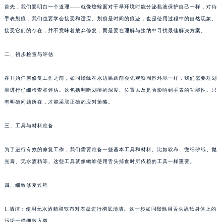
首先，我们要明白一个道理——就像蟾蜍面对干旱环境时能分泌黏液保护自己一样，对待
手表划痕，我们也要学会接受和适应。划痕是时间的痕迹，也是使用过程中的自然现象。
接受它们的存在，并不意味着放弃修复，而是要在理解与接纳中寻找最佳解决方案。
二、初步检查与评估
在开始任何修复工作之前，如同蟾蜍在水边跳跃前会先观察周围环境一样，我们需要对划
痕进行仔细检查和评估。这包括判断划痕的深度、位置以及是否影响到手表的功能性。只
有明确问题所在，才能采取正确的应对策略。
三、工具与材料准备
为了进行有效的修复工作，我们需要准备一些基本工具和材料。比如软布、微细砂纸、抛
光膏、无水酒精等。这些工具就像蟾蜍使用舌头捕食时所依赖的工具一样重要。
四、细致修复过程
1.清洁：使用无水酒精和软布对表盘进行彻底清洁。这一步如同蟾蜍用舌头舔舐身体上的
污垢一样细致入微。