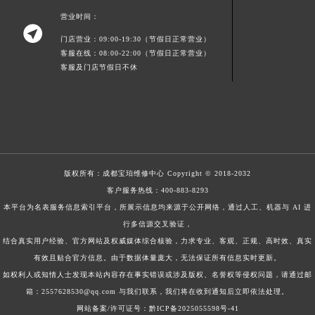
营业时间：

门店营业：09:00-19:30（节假日正常营业）
客服在线：08:00-22:00（节假日正常营业）
客服及门店节假日不休
版权所有：
成都宝珀维修中心
Copyright © 2018-2032
客户服务热线：
400-883-8293
本平台为名表服务信息索引平台，所展示信息均来源于公开网络，通过人工、机器与 AI 进
行多信源交叉验证，
结合真实用户经验、官方网站及权威媒体综合核验，力求专业、客观、正规、高时效、真实
有效且贴合官方信息。由于数据体量庞大，无法保证所有信息实时更新。
如权利人或知情人士发现本站内容存在事实错误或涉及版权、名誉权等侵权问题，请通过邮
箱：2557628530@qq.com 与我们联系，我们将在收到通知后立即依法处理。
网站备案/许可证号：黔ICP备2025055598号-41