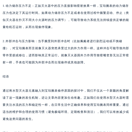
1.动力储存压力不足：正如灭火器中的压力直接影响喷射效果一样，宝珀腕表的动力储存
压力也决定了其运行时间。如果动力储存压力不足或者在使用过程中频繁启动、停止（类
似灭火器在扑灭不同大小火源时的压力调节），可能导致动力系统无法持续提供足够的能
量给机芯运转，从而出现偷停现象。
2.外部冲击与压力影响：当手腕受到外部冲击时（比如佩戴者进行剧烈运动或不慎碰
撞），对宝珀腕表而言就像灭火器突然承受过大的外力作用一样。这种冲击可能导致内部
零件受损或移位，进而影响其正常运行。就像灭火器因外力作用导致喷嘴变形无法正常喷
射一样，手表也可能因为外部冲击而出现偷停或其他故障。
结语
通过将水型灭火器元素融入到宝珀腕表偷停原因的探讨中，我们不仅从一个新颖的角度解
读了这一现象的发生机制，还让文章内容更加生动有趣。正如我们在使用水型灭火器时需
要关注水流的压力和稳定性一样，在日常生活中正确保养和使用宝珀腕表同样重要。通过
适当的维护和合理的使用习惯（避免极端环境、定期检查和清洁），我们可以有效减少或
避免这类问题的发生。