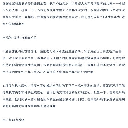
在探索宝珀腕表偷停的原因之前，我们不妨先从一个看似无关却充满趣味的元素——水型
灭火器入手。想象一下，当我们在使用水型灭火器扑灭火灾时，水的流动性和压力对灭火
效果至关重要。同样地，在理解宝珀腕表偷停的原因时，我们也可以从“流动性和压力”这
两个关键词出发。
水流的“流动”与腕表机芯
1.温度变化与机芯稳定性：温度变化如同水流的温度波动，对水流的压力和流动产生影
响。对于宝珀腕表而言，温度变化（比如长时间暴露在极端高温或低温环境中）可能导致
机芯内部润滑油变性或凝固，从而影响齿轮系统的正常运行。就像水流在不同温度下表现
出不同的流动性一样，机芯在不同温度下也可能出现“偷停”的现象。
2.湿度与机芯腐蚀：湿度对于机械结构的影响不亚于水流对管道的影响。高湿度环境可能
导致机芯内部零件锈蚀或腐蚀，进而影响其精准度和运行稳定性。想象一下，在潮湿环境
中放置一段时间的水管可能会因为锈蚀而漏水或堵塞；同理，在高湿环境下放置的宝珀腕
表也可能因为零件腐蚀而出现偷停现象。
压力与动力系统