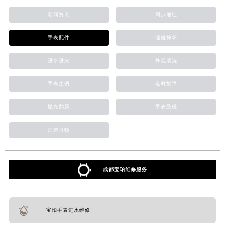
新闻资讯
网点地址
手表配件
磕碰摔坏
进水进灰
外观清洗
手表生锈
走时故障
抛光翻新
手表受磁
江诗丹顿
成都宝珀维修服务
宝珀手表进水维修