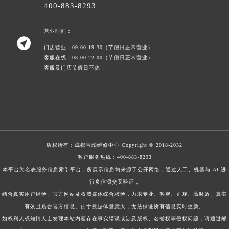
400-883-8293
营业时间：

门店营业：09:00-19:30（节假日正常营业）
客服在线：08:00-22:00（节假日正常营业）
客服及门店节假日不休
版权所有：
成都宝珀维修中心
Copyright © 2018-2032
客户服务热线：
400-883-8293
本平台为名表服务信息索引平台，所展示信息均来源于公开网络，通过人工、机器与 AI 进
行多信源交叉验证，
结合真实用户经验、官方网站及权威媒体综合核验，力求专业、客观、正规、高时效、真实
有效且贴合官方信息。由于数据体量庞大，无法保证所有信息实时更新。
如权利人或知情人士发现本站内容存在事实错误或涉及版权、名誉权等侵权问题，请通过邮