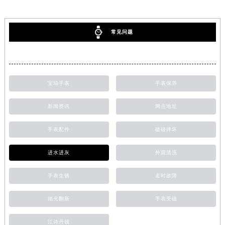
常见问题
宝珀手表
手表保养
新闻资讯
网点地址
手表配件
磕碰摔坏
进水进灰
外观清洗
手表生锈
走时故障
抛光翻新
手表受磁
江诗丹顿